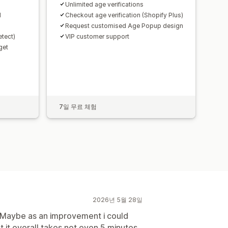
Unlimited age verifications
d
Checkout age verification (Shopify Plus)
Request customised Age Popup design
tect)
VIP customer support
get
7일 무료 체험
2026년 5월 28일
. Maybe as an improvement i could
 it overall takes not even 5 minutes