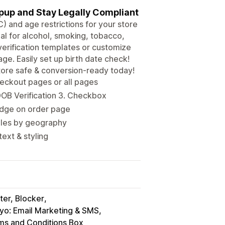
opup and Stay Legally Compliant
 and age restrictions for your store
eal for alcohol, smoking, tobacco,
verification templates or customize
ge. Easily set up birth date check!
tore safe & conversion-ready today!
heckout pages or all pages
DOB Verification 3. Checkbox
badge on order page
rules by geography
ext & styling
lter, Blocker
iyo: Email Marketing & SMS
ms and Conditions Box