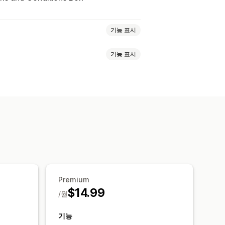
기능 표시
기능 표시
인 정보 보호
이용 약관
연령 확인
동의 팝업
사용자 지정 팝업
용자 지정 CSS
페이지 제한
자 지정 텍스트
버튼
 규칙
타게팅
위치 정보
세분화
Premium
$14.99
/월
기능