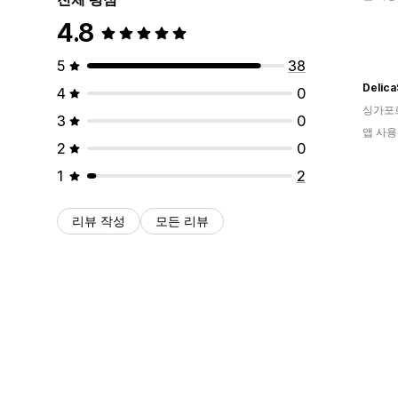
4.8
5
38
Delic
4
0
싱가포
3
0
앱 사용
2
0
1
2
리뷰 작성
모든 리뷰