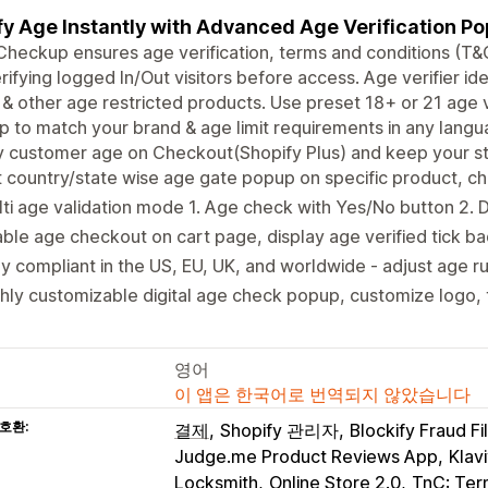
fy Age Instantly with Advanced Age Verification P
heckup ensures age verification, terms and conditions (T&C)
rifying logged In/Out visitors before access. Age verifier id
& other age restricted products. Use preset 18+ or 21 age 
 to match your brand & age limit requirements in any langua
y customer age on Checkout(Shopify Plus) and keep your s
 country/state wise age gate popup on specific product, c
ti age validation mode 1. Age check with Yes/No button 2. 
ble age checkout on cart page, display age verified tick 
y compliant in the US, EU, UK, and worldwide - adjust age 
hly customizable digital age check popup, customize logo, t
영어
이 앱은 한국어로 번역되지 않았습니다
호환:
결제
Shopify 관리자
Blockify Fraud Fi
Judge.me Product Reviews App
Klav
Locksmith
Online Store 2.0
TnC: Ter