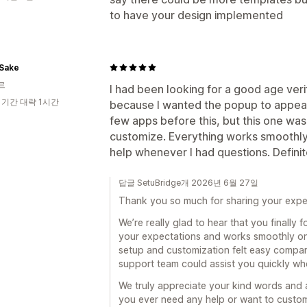
to have your design implemented
aSake
르
I had been looking for a good age veri
 기간 대략 1시간
because I wanted the popup to appea
few apps before this, but this one was
customize. Everything works smoothly
help whenever I had questions. Definite
답글 SetuBridge개 2026년 6월 27일
Thank you so much for sharing your expe
We’re really glad to hear that you finally
your expectations and works smoothly on
setup and customization felt easy compar
support team could assist you quickly w
We truly appreciate your kind words and ar
you ever need any help or want to customi