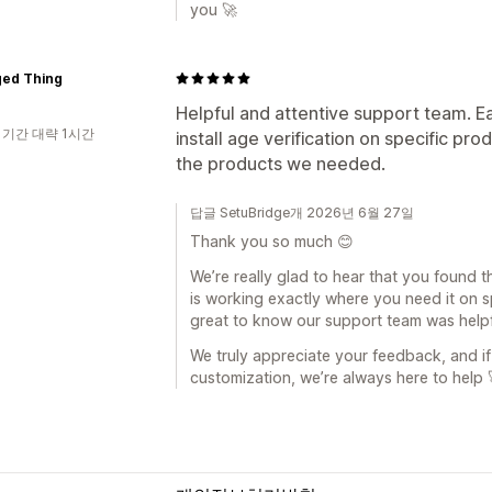
you 🚀
ged Thing
Helpful and attentive support team. E
 기간 대략 1시간
install age verification on specific pr
the products we needed.
답글 SetuBridge개 2026년 6월 27일
Thank you so much 😊
We’re really glad to hear that you found t
is working exactly where you need it on sp
great to know our support team was helpf
We truly appreciate your feedback, and if
customization, we’re always here to help 