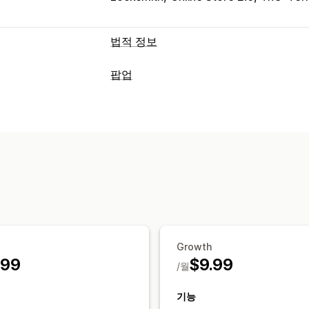
법적 정보
규정 준수
팝업
접근성
연령 확인
제품 경고
데이터 개
팝업 유형
맞춤 설정
이메일 팝업
카트 팝업
양식
경고 팝업
확인란
팝업
색상 및 글꼴
위젯 위치
사
팝업 관리
제품 타겟팅
위치 정보
여러 언어
사용
템플릿
번역
현지화
캠페인
트리거 및
태그 지정
분석
Growth
.99
$9.99
/월
기능