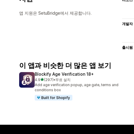
앱 지원은 SetuBridge에서 제공합니다.
개발자
출시됨
이 앱과 비슷한 더 많은 앱 보기
Blockify Age Verification 18+
별 5개 중
4.9
(297)
•
무료 설치
총 리뷰 297개
Add age verification popup, age gate, terms and
conditions box
Built for Shopify