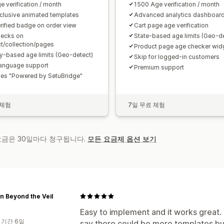
e verification / month
1500 Age verification / month
clusive animated templates
Advanced analytics dashboar
rified badge on order view
Cart page age verification
hecks on
State-based age limits (Geo-de
t/collection/pages
Product page age checker wid
y-based age limits (Geo-detect)
Skip for logged-in customers
language support
Premium support
s "Powered by SetuBridge"
 체험
7일 무료 체험
 요금은 30일마다 청구됩니다.
모든 요금제 옵션 보기
n Beyond the Veil
Easy to implement and it works great
 기간 6일
say there could be more templates but