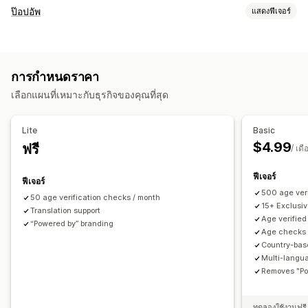
การปฏิบัติตามข้อกำหนด
ป๊อปอัพ
แสดงฟีเจอร์
การเข้าถึง
การยืนยันอายุ
คำเตือนเกี่ยวกับสินค้า
ประเภทป๊อปอัพ
ความเป็นส่วนตัวของข้อมูล
ข้อกำหนดและเงื่อนไข
ป๊อปอัพอีเมล
ป๊อปอัพตะกร้าสินค้า
แบบฟอร์ม
ป๊อปอัพคำเตือน
การปรับแต่ง
การกำหนดราคา
การยืนยันอายุ
ป๊อปอัพความยินยอม
ป๊อปอัพที่กำหนดเอง
ช่องทำเครื่องหมาย
ป๊อปอัพ
สีและแบบอักษร
ตำแหน่งวิดเจ็ต
เลือกแผนที่เหมาะกับธุรกิจของคุณที่สุด
การจัดการป๊อปอัพ
CSS ที่กำหนดเอง
การจำกัดหน้า
การกำหนดเป้าหมายสินค้า
เทมเพลต
การแปล
การปรับให้เข้ากับท้องถิ่น
แคมเปญ
ตำแหน่งทางภูมิศาสตร์
หลายภาษา
ข้อความที่กำหนดเอง
ปุ่ม
Lite
Basic
ทริกเกอร์และกฎ
การกำหนดเป้าหมาย
ตำแหน่งทางภูมิศาสตร์
$4.99
ฟรี
/ เดื
การแบ่งกลุ่ม
การติดแท็ก
การวิเคราะห์
ฟีเจอร์
ฟีเจอร์
500 age veri
50 age verification checks / month
15+ Exclusi
Translation support
Age verified
“Powered by” branding
Age checks 
Country-bas
Multi-langu
Removes "Po
ทดลองใช้งานฟรี 