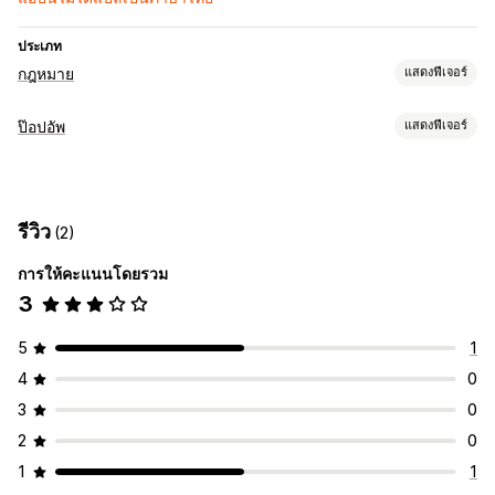
ประเภท
กฎหมาย
แสดงฟีเจอร์
การปฏิบัติตามข้อกำหนด
ป๊อปอัพ
แสดงฟีเจอร์
การยืนยันอายุ
ความเป็นส่วนตัวของข้อมูล
ข้อกำหนดและเงื่อนไข
ประเภทป๊อปอัพ
รายงานการปฏิบัติตามข้อกำหนด
การยืนยันอายุ
การปรับแต่ง
รีวิว
(2)
การจัดการป๊อปอัพ
ป๊อปอัพ
การจำกัดหน้า
การให้คะแนนโดยรวม
เทมเพลต
ทริกเกอร์และกฎ
3
5
1
4
0
3
0
2
0
1
1