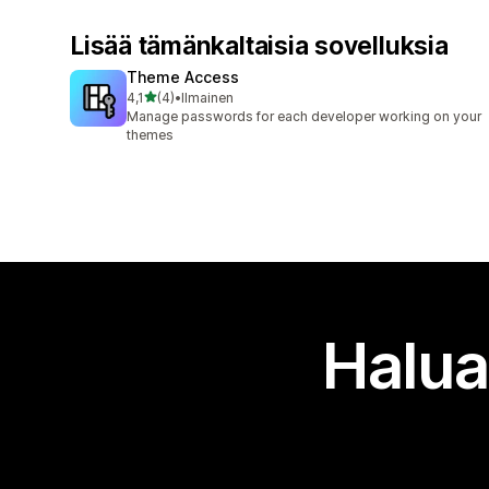
Lisää tämänkaltaisia sovelluksia
Theme Access
/ 5 tähteä
4,1
(4)
•
Ilmainen
4 arvostelua yhteensä
Manage passwords for each developer working on your
themes
Halua