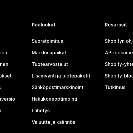
Pääluokat
Resurssit
Suoratoimitus
Shopifyn oh
nen
Markkinapaikat
API-dokume
inen
Tuotearvostelut
Shopify-yht
tukset
Lisämyynti ja tuotepaketit
Shopify-blog
u
Sähköpostimarkkinointi
Tutkimus
nversio
Hakukoneoptimointi
i
Lähetys
Valuutta ja käännös