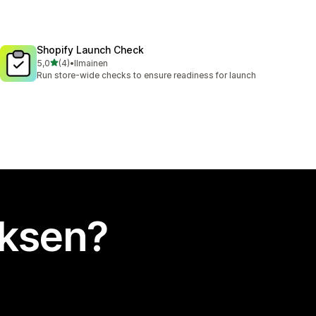
Shopify Launch Check
/ 5 tähteä
5,0
(4)
•
Ilmainen
4 arvostelua yhteensä
Run store-wide checks to ensure readiness for launch
uksen?