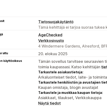
sit
Tietosuojakäytäntö
Tämä kehittäjä ei tarjoa suoraa tukea k
äjä
AgeChecked
Verkkosivusto
4 Windermere Gardens, Alresford, BF
erattu
20. elokuu 2025
en käyttöoikeus
Tämän sovellus tarvitsee seuraavien ti
toimia kaupassasi. Katso kehittäjän
tie
Tarkastele asiakastietoja:
Arkaluonteiset tiedot, laite- ja toimint
Tarkastele henkilöstön ja avustajien tiet
Kaupan omistaja, blogin avustajat
Tarkastele ja muokkaa kaupan tietoja:
Asiakkaat, tilaukset, Verkkokauppa
Näytä tiedot