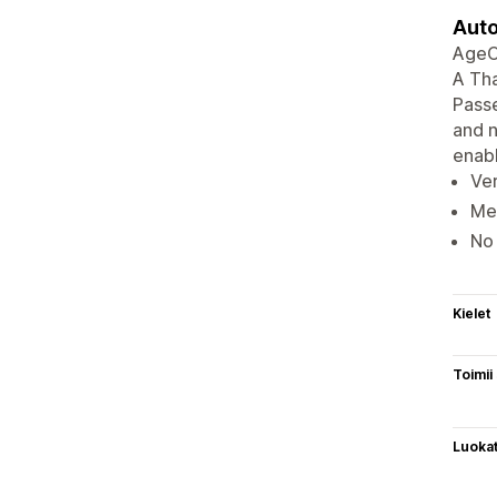
Auto
AgeCh
A Th
Passe
and n
enabl
Ver
Mee
No 
Kielet
Toimii
Luoka