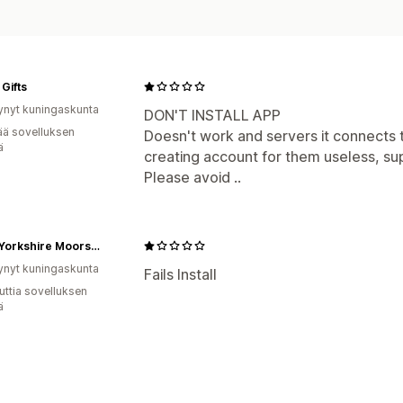
Gifts
ynyt kuningaskunta
DON'T INSTALL APP
ää sovelluksen
Doesn't work and servers it connects 
ä
creating account for them useless, su
Please avoid ..
North Yorkshire Moors Railway
ynyt kuningaskunta
Fails Install
uttia sovelluksen
ä