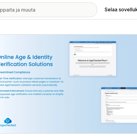
Selaa sovellu
elykuvagalleria