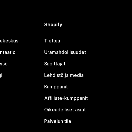
Shopify
jekeskus
Tietoja
ntaatio
Uramahdollisuudet
eisö
Sijoittajat
i
Lehdistö ja media
Kumppanit
Affiliate-kumppanit
Oikeudelliset asiat
Palvelun tila