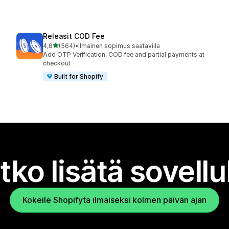
Releasit COD Fee
/ 5 tähteä
4,8
(564)
•
Ilmainen sopimus saatavilla
564 arvostelua yhteensä
Add OTP Verification, COD fee and partial payments at
checkout
Built for Shopify
tko lisätä sovell
Kokeile Shopifyta ilmaiseksi kolmen päivän ajan