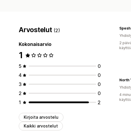
Arvostelut
Spesh 
(2)
Yhdist
2 päiv
Kokonaisarvio
käyttö
1
5
0
4
0
3
0
Yhdist
2
0
4 minu
käyttö
1
2
Kirjoita arvostelu
Kaikki arvostelut