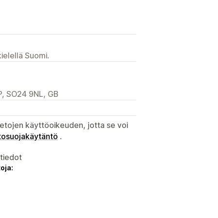
ielellä Suomi.
P, SO24 9NL, GB
etojen käyttöoikeuden, jotta se voi
tosuojakäytäntö
.
atiedot
oja: