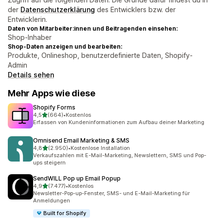
der
Datenschutzerklärung
des Entwicklers bzw. der
Entwicklerin.
Daten von Mitarbeiter:innen und Beitragenden einsehen:
Shop-Inhaber
Shop-Daten anzeigen und bearbeiten:
Produkte, Onlineshop, benutzerdefinierte Daten, Shopify-
Admin
Details sehen
Mehr Apps wie diese
Shopify Forms
von 5 Sternen
4,5
(664)
•
Kostenlos
664 Rezensionen insgesamt
Erfassen von Kundeninformationen zum Aufbau deiner Marketing
Omnisend Email Marketing & SMS
von 5 Sternen
4,8
(2.950)
•
Kostenlose Installation
2950 Rezensionen insgesamt
Verkaufszahlen mit E-Mail-Marketing, Newslettern, SMS und Pop-
ups steigern
SendWILL Pop up Email Popup
von 5 Sternen
4,9
(7.477)
•
Kostenlos
7477 Rezensionen insgesamt
Newsletter-Pop-up-Fenster, SMS- und E-Mail-Marketing für
Anmeldungen
Built for Shopify