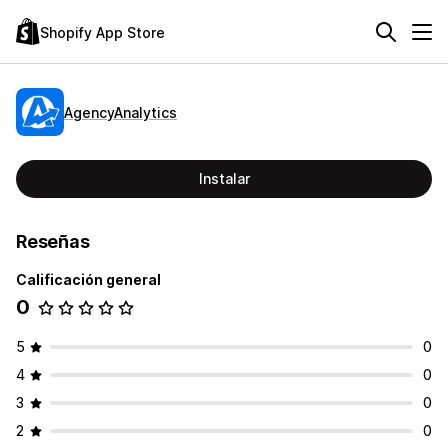
Shopify App Store
AgencyAnalytics
Instalar
Reseñas
Calificación general
0
5
0
4
0
3
0
2
0