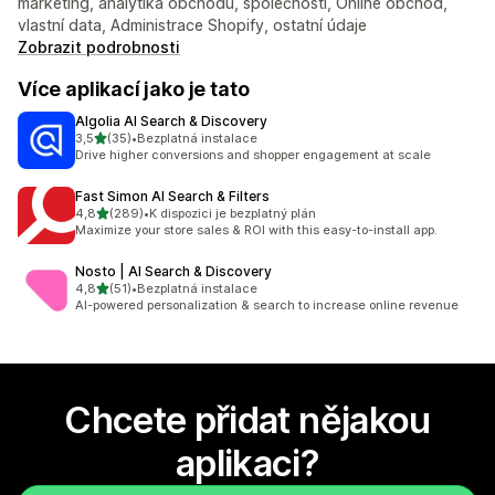
marketing, analytika obchodu, společnosti, Online obchod,
vlastní data, Administrace Shopify, ostatní údaje
Zobrazit podrobnosti
Více aplikací jako je tato
Algolia AI Search & Discovery
z 5 hvězd
3,5
(35)
•
Bezplatná instalace
Celkový počet recenzí: 35
Drive higher conversions and shopper engagement at scale
Fast Simon AI Search & Filters
z 5 hvězd
4,8
(289)
•
K dispozici je bezplatný plán
Celkový počet recenzí: 289
Maximize your store sales & ROI with this easy-to-install app.
Nosto | AI Search & Discovery
z 5 hvězd
4,8
(51)
•
Bezplatná instalace
Celkový počet recenzí: 51
AI-powered personalization & search to increase online revenue
Chcete přidat nějakou
aplikaci?