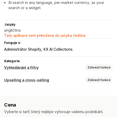
AI search in any language, per-market currency, as your
search or a widget.
Jazyky
angličtina
Tato aplikace není přeložena do jazyka čeština
Funguje s:
Administrátor Shopify
KX AI Collections
Kategorie
Vyhledávání a filtry
Zobrazit funkce
Funkce vyhledávání
Upselling a cross-selling
Zobrazit funkce
Automatické vyplnění
Okamžité vyhledávání
Více jazyků
Přizpůsobení
Vyhledávání pomocí AI
Tolerance překlepů
Upselling v košíku
Upselling na stránce produktu
Návrhy vyhledávání
Doporučené produkty
Cena
Automaticky otevíraná okna
Více měn
Více jazyků
Posílení produktů
Personalizované vyhledávání
Vyberte si tarif, který nejlépe vyhovuje vašemu podnikání.
Vlastní pravidla
Vyhledávací panel
Vyloučení výsledků