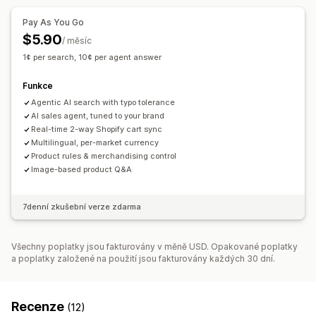
Nabídky a doporučení
Přizpůsobení zobrazení
Pay As You Go
Doporučené produkty
Často nakupované společně
Responzivní design pro mobilní zařízení
Vlastní CSS
$5.90
/ měsíc
Doporučení pomocí AI
Vlastní styly
Zobrazení filtru
Stránka výsledků hledání
1¢ per search, 10¢ per agent answer
Analytika
Analytika
Funkce
Míry prokliku
Konverzní poměry
Výkonnost doporučení
Přehledy pomocí AI
Sledování konverzí
Vlastní panely
Agentic AI search with typo tolerance
Analytika v reálném čase
AI sales agent, tuned to your brand
Přehledy chování
Real-time 2-way Shopify cart sync
Vyhledávací dotazy
Multilingual, per-market currency
Product rules & merchandising control
Image-based product Q&A
7denní zkušební verze zdarma
Všechny poplatky jsou fakturovány v měně USD. Opakované poplatky
a poplatky založené na použití jsou fakturovány každých 30 dní.
Recenze
(12)