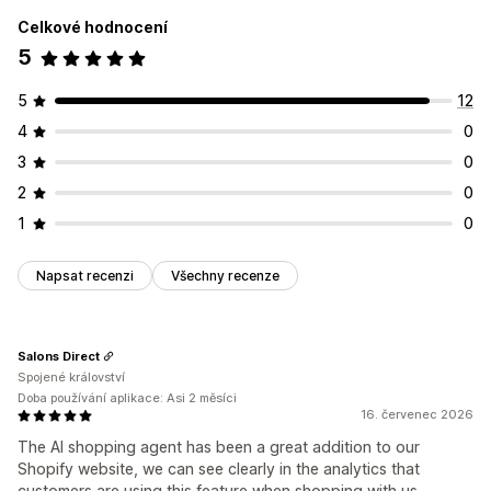
Celkové hodnocení
5
5
12
4
0
3
0
2
0
1
0
Napsat recenzi
Všechny recenze
Salons Direct
Spojené království
Doba používání aplikace: Asi 2 měsíci
16. červenec 2026
The AI shopping agent has been a great addition to our
Shopify website, we can see clearly in the analytics that
customers are using this feature when shopping with us.