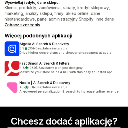
Wyświetlaj i edytuj dane sklepu:
Klienci, produkty, zamówienia, rabaty, kredyt sklepowy,
marketing, analizy sklepu, firmy, Sklep online, dane
niestandardowe, panel administracyjny Shopify, inne dane
Zobacz szczegóły
Więcej podobnych aplikacji
Algolia AI Search & Discovery
na 5 gwiazdek
3,5
(35)
•
Bezpłatna instalacja
Łączna liczba recenzji: 35
Drive higher conversions and shopper engagement at scale
Fast Simon AI Search & Filters
na 5 gwiazdek
4,8
(289)
•
Bezpłatny plan jest dostępny
Łączna liczba recenzji: 289
Maximize your store sales & ROI with this easy-to-install app.
Nosto | AI Search & Discovery
na 5 gwiazdek
4,8
(51)
•
Bezpłatna instalacja
Łączna liczba recenzji: 51
AI-powered personalization & search to increase online revenue
Chcesz dodać aplikację?