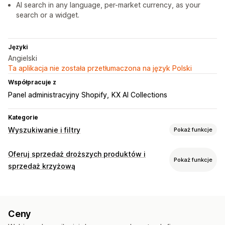
AI search in any language, per-market currency, as your
search or a widget.
Języki
Angielski
Ta aplikacja nie została przetłumaczona na język Polski
Współpracuje z
Panel administracyjny Shopify
KX AI Collections
Kategorie
Wyszukiwanie i filtry
Pokaż funkcje
Funkcje wyszukiwania
Oferuj sprzedaż droższych produktów i
Pokaż funkcje
Autouzupełnianie
Natychmiastowe wyszukiwanie
sprzedaż krzyżową
Wielojęzyczne
Wyszukiwanie AI
Tolerancja na literówki
Dostosowanie
Sugestie wyszukiwania
Rekomendacje produktów
Sprzedaż droższych produktów w koszyku
Ulepszanie produktów
Spersonalizowane wyszukiwanie
Ceny
Sprzedaż droższych produktów na stronie produktu
Pasek wyszukiwania
Wyłączenie wyników