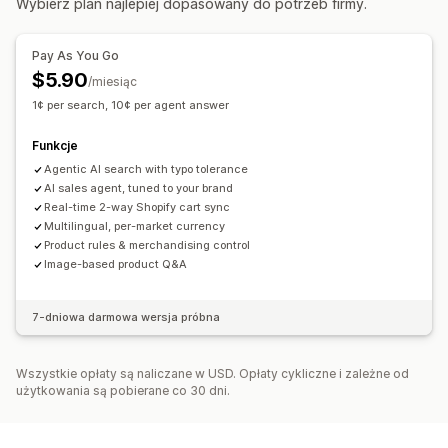
Wybierz plan najlepiej dopasowany do potrzeb firmy.
Wyskakujące okienka
Wielowalutowe
Wielojęzyczne
Dostosowanie wyświetlania
Reguły niestandardowe
Responsywność na urządzeniach mobilnych
Pay As You Go
Oferty i rekomendacje
Niestandardowy CSS
Style niestandardowe
$5.90
/miesiąc
Rekomendacje produktów
Często kupowane razem
Filtrowanie wyświetlania
Strona wyników wyszukiwania
1¢ per search, 10¢ per agent answer
Rekomendacje AI
Analizy
Funkcje
Analizy
Analiza AI
Śledzenie konwersji
Niestandardowe pulpity
Agentic AI search with typo tolerance
Współczynniki klikalności
Współczynniki konwersji
AI sales agent, tuned to your brand
Analizy w czasie rzeczywistym
Analizy zachowań
Real-time 2-way Shopify cart sync
Skuteczność rekomendacji
Hasła wyszukiwania
Multilingual, per-market currency
Product rules & merchandising control
Image-based product Q&A
7-dniowa darmowa wersja próbna
Wszystkie opłaty są naliczane w USD. Opłaty cykliczne i zależne od
użytkowania są pobierane co 30 dni.