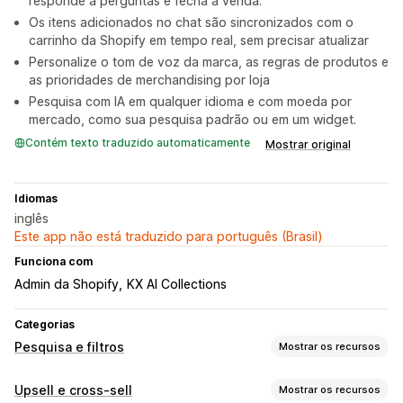
responde a perguntas e fecha a venda.
Os itens adicionados no chat são sincronizados com o
carrinho da Shopify em tempo real, sem precisar atualizar
Personalize o tom de voz da marca, as regras de produtos e
as prioridades de merchandising por loja
Pesquisa com IA em qualquer idioma e com moeda por
mercado, como sua pesquisa padrão ou em um widget.
Contém texto traduzido automaticamente
Mostrar original
Idiomas
inglês
Este app não está traduzido para português (Brasil)
Funciona com
Admin da Shopify
KX AI Collections
Categorias
Pesquisa e filtros
Mostrar os recursos
Recursos de pesquisa
Upsell e cross-sell
Mostrar os recursos