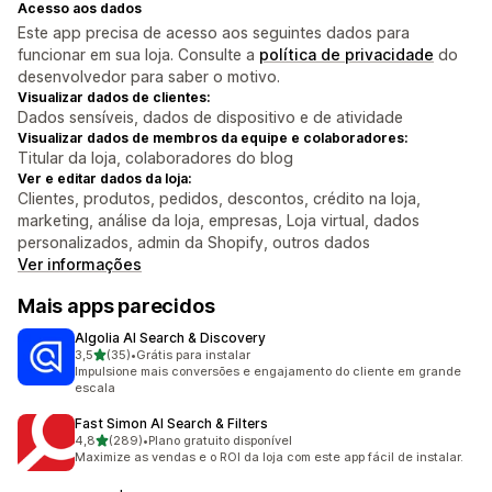
Acesso aos dados
Este app precisa de acesso aos seguintes dados para
funcionar em sua loja. Consulte a
política de privacidade
do
desenvolvedor para saber o motivo.
Visualizar dados de clientes:
Dados sensíveis, dados de dispositivo e de atividade
Visualizar dados de membros da equipe e colaboradores:
Titular da loja, colaboradores do blog
Ver e editar dados da loja:
Clientes, produtos, pedidos, descontos, crédito na loja,
marketing, análise da loja, empresas, Loja virtual, dados
personalizados, admin da Shopify, outros dados
Ver informações
Mais apps parecidos
Algolia AI Search & Discovery
de 5 estrelas
3,5
(35)
•
Grátis para instalar
35 avaliações ao todo
Impulsione mais conversões e engajamento do cliente em grande
escala
Fast Simon AI Search & Filters
de 5 estrelas
4,8
(289)
•
Plano gratuito disponível
289 avaliações ao todo
Maximize as vendas e o ROI da loja com este app fácil de instalar.