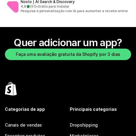
Nosto | AI Search & Discovery
de 5 estrelas
4,8
(51)
•
Grátis para instalar
51 avaliações ao todo
Pesquisa e personalização com IA para aumentar a receita online
Quer adicionar um app?
Faça uma avaliação gratuita da Shopify por 3 dias
Categorias de app
Principais categorias
Canais de vendas
Dropshipping
Encontrar produtos
Marketplaces