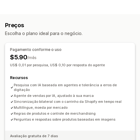
Preenchimento automático
Pesquisa instantânea
Personalização
Em vários idiomas
Pesquisa por IA
Upsell de carrinho
Upsell na página do produto
Pop-ups
Tolerância a erros de digitação
Sugestões de pesquisa
Preços
Em várias moedas
Em vários idiomas
Recomendações de produtos
Escolha o plano ideal para o negócio.
Regras personalizadas
Impulsionamento de produto
Pesquisa personalizada
Barra de pesquisa
Excluir resultados
Ofertas e recomendações
Pagamento conforme o uso
Recomendações de produtos
Personalização de exibição
$5.90
/mês
Produtos frequentemente comprados juntos
Responsividade para dispositivos móveis
US$ 0,01 por pesquisa, US$ 0,10 por resposta do agente
Recomendações de IA
CSS personalizado
Estilização personalizada
Recursos
Exibição de filtro
Página de resultados de busca
Análises
Pesquisa com IA baseada em agentes e tolerância a erros de
Taxas de cliques
digitação
Taxas de conversão
Análises
Agente de vendas por IA, ajustado à sua marca
Desempenho da recomendação
Insights de IA
Acompanhamento de conversões
Sincronização bilateral com o carrinho da Shopify em tempo real
Painéis de controle personalizados
Análise em tempo real
Multilíngue, moeda por mercado
Regras de produtos e controle de merchandising
Insights de comportamento
Consultas de busca
Perguntas e respostas sobre produtos baseadas em imagens
Avaliação gratuita de 7 dias