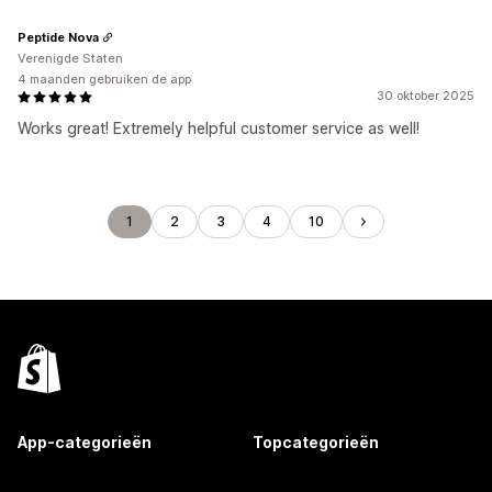
Peptide Nova
Verenigde Staten
4 maanden gebruiken de app
30 oktober 2025
Works great! Extremely helpful customer service as well!
1
2
3
4
10
App-categorieën
Topcategorieën