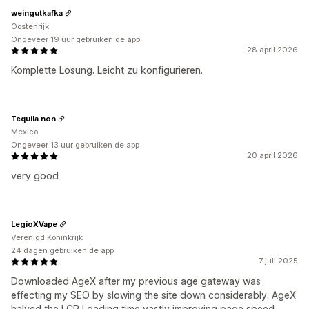
weingutkafka
Oostenrijk
Ongeveer 19 uur gebruiken de app
28 april 2026
Komplette Lösung. Leicht zu konfigurieren.
Tequila non
Mexico
Ongeveer 13 uur gebruiken de app
20 april 2026
very good
LegioXVape
Verenigd Koninkrijk
24 dagen gebruiken de app
7 juli 2025
Downloaded AgeX after my previous age gateway was
effecting my SEO by slowing the site down considerably. AgeX
halved the LCP Loading time vastly improving page speed.