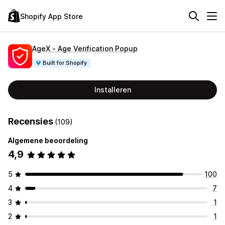
Shopify App Store
AgeX ‑ Age Verification Popup
Built for Shopify
Installeren
Recensies
(109)
Algemene beoordeling
4,9
5
100
4
7
3
1
2
1