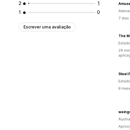
2
1
Amuse
Alema
1
0
7 dias
Escrever uma avaliação
The M
Estado
29 min
aplica
Steel 
Estado
8 mese
weing
Áustri
Aprox