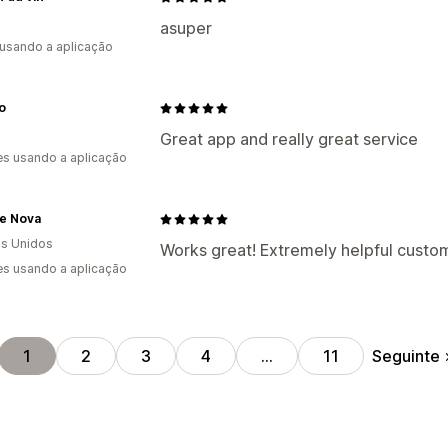
asuper
 usando a aplicação
o
Great app and really great service
s usando a aplicação
de Nova
s Unidos
Works great! Extremely helpful custom
s usando a aplicação
Seguinte
1
2
3
4
…
11