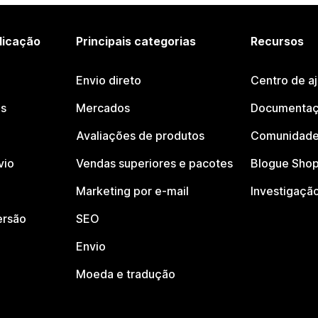
licação
Principais categorias
Recursos
Envio direto
Centro de a
os
Mercados
Documentaç
Avaliações de produtos
Comunidade
vio
Vendas superiores e pacotes
Blogue Shop
Marketing por e-mail
Investigaçã
ersão
SEO
Envio
Moeda e tradução