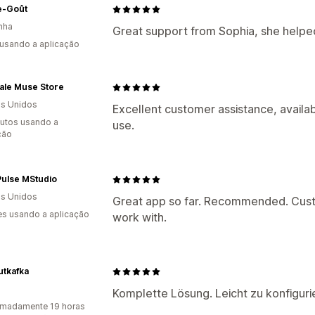
-Goût
nha
Great support from Sophia, she helped 
 usando a aplicação
ale Muse Store
s Unidos
Excellent customer assistance, availab
utos usando a
use.
ção
Pulse MStudio
s Unidos
Great app so far. Recommended. Custo
s usando a aplicação
work with.
utkafka
a
Komplette Lösung. Leicht zu konfiguri
imadamente 19 horas