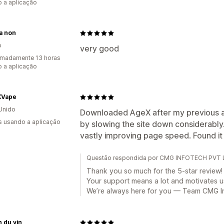
 a aplicação
a non
o
very good
imadamente 13 horas
 a aplicação
XVape
Unido
Downloaded AgeX after my previous 
s usando a aplicação
by slowing the site down considerabl
vastly improving page speed. Found it 
Questão respondida por CMG INFOTECH PVT 
Thank you so much for the 5-star review!
Your support means a lot and motivates u
We’re always here for you — Team CMG I
 du vin