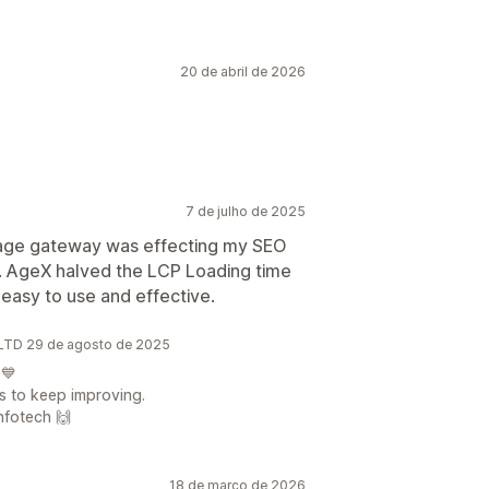
20 de abril de 2026
7 de julho de 2025
age gateway was effecting my SEO
y. AgeX halved the LCP Loading time
easy to use and effective.
LTD 29 de agosto de 2025
 💙
s to keep improving.
nfotech 🙌
18 de março de 2026