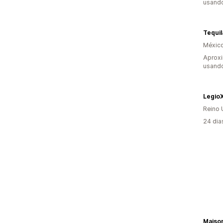
usando
Tequil
Méxic
Aprox
usando
Legio
Reino 
24 dia
Maison