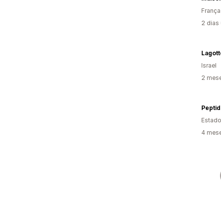
França
2 dias
Lagott
Israel
2 mese
Pepti
Estado
4 mese