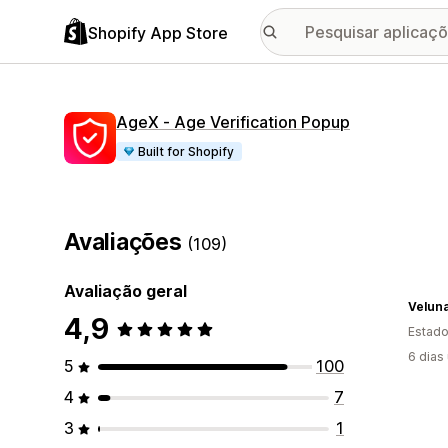
Shopify App Store
AgeX ‑ Age Verification Popup
Built for Shopify
Avaliações
(109)
Avaliação geral
Velun
4,9
Estado
6 dias
5
100
4
7
3
1