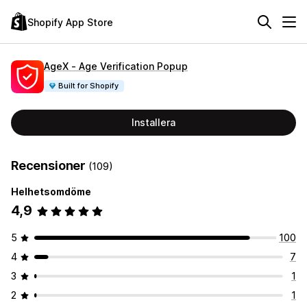
Shopify App Store
AgeX ‑ Age Verification Popup
Built for Shopify
Installera
Recensioner
(109)
Helhetsomdöme
4,9
5
100
4
7
3
1
2
1