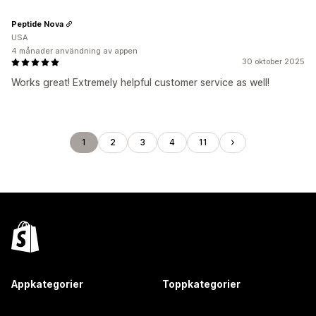
Peptide Nova
USA
4 månader användning av appen
30 oktober 2025
Works great! Extremely helpful customer service as well!
1
2
3
4
11
Appkategorier
Toppkategorier