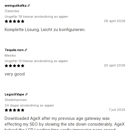
weingutkafka
Österrike
Ungefär 19 timmar användning av appen
28 april 2026
Komplette Lösung. Leicht zu konfigurieren.
Tequila non
Mexiko
Ungefär 13 timmar användning av appen
20 april 2026
very good
LegioXVape
Storbritannien
24 dagar användning av appen
7 juli 2025
Downloaded AgeX after my previous age gateway was
effecting my SEO by slowing the site down considerably. AgeX
halved the LCP Loading time vastly improving page speed.