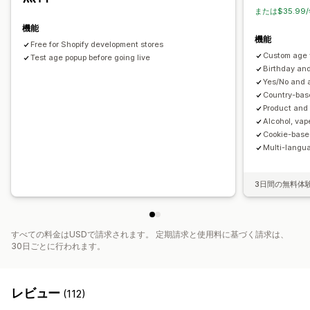
カスタムテキスト
ボタン
または$35.99
機能
機能
Free for Shopify development stores
Custom age v
Test age popup before going live
Birthday and
Yes/No and 
Country-bas
Product and 
Alcohol, va
Cookie-bas
Multi-langu
3日間の無料体
すべての料金はUSDで請求されます。 定期請求と使用料に基づく請求は、
30日ごとに行われます。
レビュー
(112)