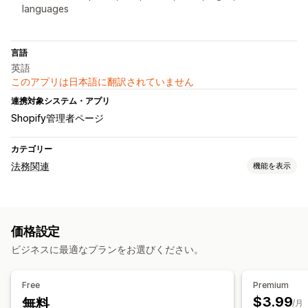
languages
言語
英語
このアプリは日本語に翻訳されていません
連携対象システム・アプリ
Shopify管理者ページ
カテゴリー
法務関連
機能を表示
コンプライアンス
年齢認証
価格設定
カスタマイズ
ビジネスに最適なプランをお選びください。
チェックボックス
ポップアップ
色とフォント
ウィジェット配置
カスタムCSS
カスタムコード
ページ制限
Free
Premium
商品ターゲティング
ジオロケーション
複数言語
情報の保存
$3.99
無料
/月