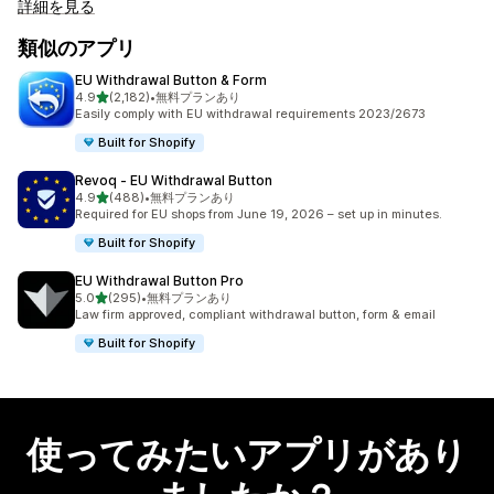
詳細を見る
類似のアプリ
EU Withdrawal Button & Form
5つ星中
4.9
(2,182)
•
無料プランあり
合計レビュー数：2182件
Easily comply with EU withdrawal requirements 2023/2673
Built for Shopify
Revoq ‑ EU Withdrawal Button
5つ星中
4.9
(488)
•
無料プランあり
合計レビュー数：488件
Required for EU shops from June 19, 2026 – set up in minutes.
Built for Shopify
EU Withdrawal Button Pro
5つ星中
5.0
(295)
•
無料プランあり
合計レビュー数：295件
Law firm approved, compliant withdrawal button, form & email
Built for Shopify
使ってみたいアプリがあり