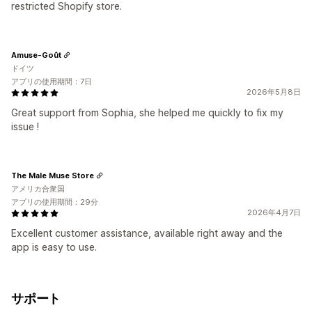
restricted Shopify store.
Amuse-Goût
ドイツ
アプリの使用期間：7日
2026年5月8日
Great support from Sophia, she helped me quickly to fix my
issue !
The Male Muse Store
アメリカ合衆国
アプリの使用期間：29分
2026年4月7日
Excellent customer assistance, available right away and the
app is easy to use.
サポート