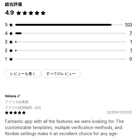
総合評価
4.9
5
103
4
7
3
1
2
1
1
0
レビューを書く
すべてのレビュー
Veluna
アメリカ合衆国
アプリの使用期間：6日
2026年7月23日
Fantastic app with all the features we were looking for. The
customizable templates, multiple verification methods, and
flexible settings make it an excellent choice for any age-