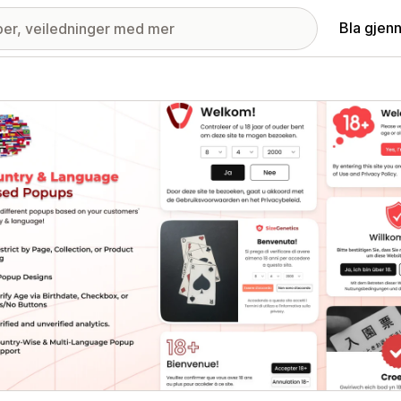
Bla gjen
ri med fremhevede bilder