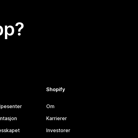
app?
Shopify
lpesenter
Om
ntasjon
Karrierer
lesskapet
Investorer