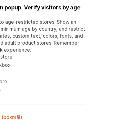
n popup. Verify visitors by age
to age-restricted stores. Show an
t minimum age by country, and restrict
tes, custom text, colors, fonts, and
and adult product stores. Remember
ck experience.
 store
ckbox
tore
s
k (bokmål)