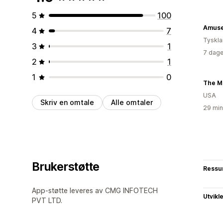
5
100
Amuse
4
7
Tyskl
3
1
7 dage
2
1
1
0
The M
USA
Skriv en omtale
Alle omtaler
29 min
Brukerstøtte
Ressu
App-støtte leveres av CMG INFOTECH
Utvikl
PVT LTD.