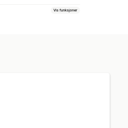
Vis funksjoner
ge og skrifttype
Egendefinert kode
Geolokalisering
Flere språk