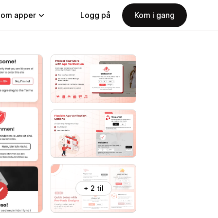
nom apper
Logg på
Kom i gang
+ 2 til