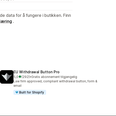
de data for å fungere i butikken. Finn
læring
.
EU Withdrawal Button Pro
av 5 stjerner
5,0
(292)
•
Gratis abonnement tilgjengelig
Totalt 292 omtaler
Law firm approved, compliant withdrawal button, form &
email
Built for Shopify