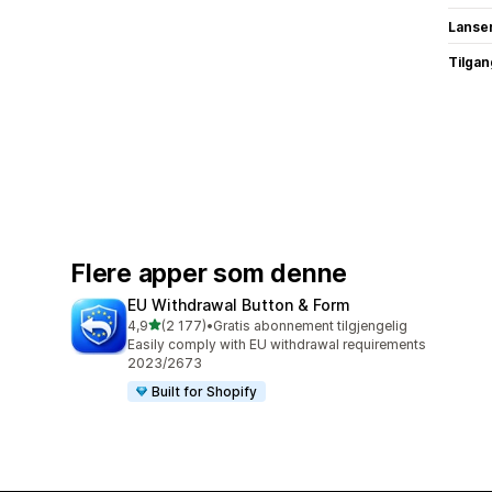
Lanse
Tilgang
Flere apper som denne
EU Withdrawal Button & Form
av 5 stjerner
4,9
(2 177)
•
Gratis abonnement tilgjengelig
Totalt 2177 omtaler
Easily comply with EU withdrawal requirements
2023/2673
Built for Shopify