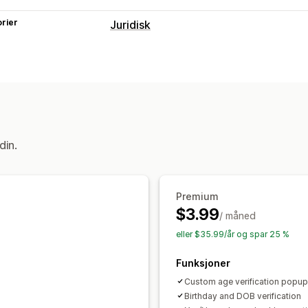
rier
Juridisk
Samsvar
Alderskontroll
Tilpasning
Avmerkingsboks
Popup-vinduer
Far
Plassering av widget
Tilpasset CSS
din.
Sidebegrensning
Produktmålretting
Husk meg
Tilpasset tekst
Knapper
Premium
$3.99
/ måned
eller $35.99/år og spar 25 %
Funksjoner
Custom age verification popup
Birthday and DOB verification