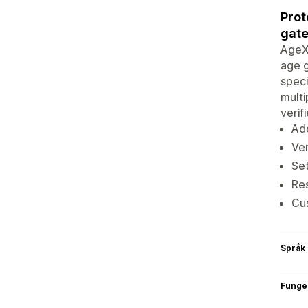
Prot
gate
AgeX 
age g
speci
multi
verif
Add
Ver
Set
Res
Cus
Språk
Funge