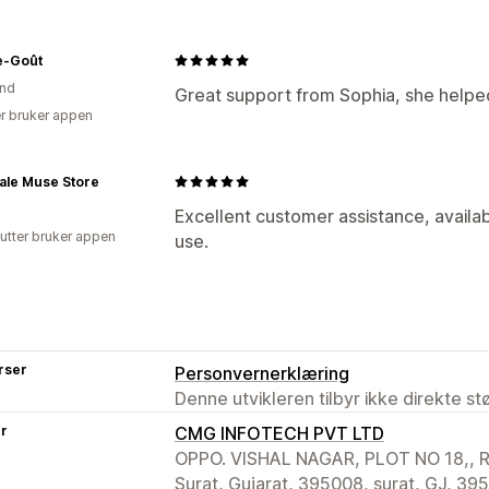
-Goût
and
Great support from Sophia, she helped 
r bruker appen
ale Muse Store
Excellent customer assistance, availab
utter bruker appen
use.
rser
Personvernerklæring
Denne utvikleren tilbyr ikke direkte s
er
CMG INFOTECH PVT LTD
OPPO. VISHAL NAGAR, PLOT NO 18,, R
Surat, Gujarat, 395008, surat, GJ, 39