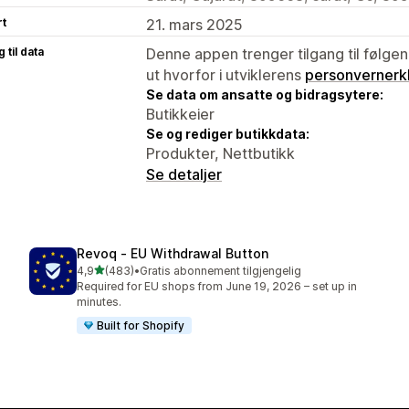
rt
21. mars 2025
 til data
Denne appen trenger tilgang til følgen
ut hvorfor i utviklerens
personvernerk
Se data om ansatte og bidragsytere:
Butikkeier
Se og rediger butikkdata:
Produkter, Nettbutikk
Se detaljer
Revoq ‑ EU Withdrawal Button
av 5 stjerner
4,9
(483)
•
Gratis abonnement tilgjengelig
Totalt 483 omtaler
Required for EU shops from June 19, 2026 – set up in
minutes.
Built for Shopify