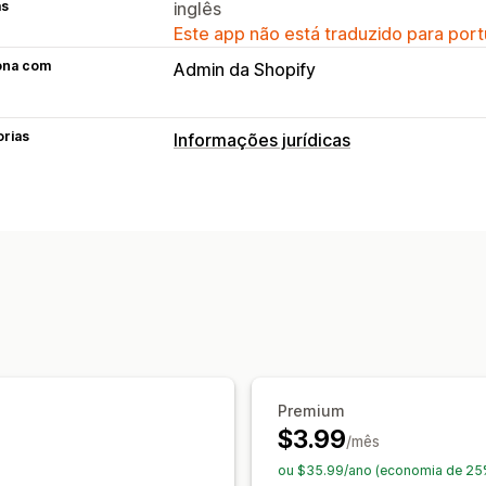
as
inglês
Este app não está traduzido para port
ona com
Admin da Shopify
orias
Informações jurídicas
Conformidade
Verificação de idade
Personalização
Caixas de seleção
Pop-ups
Cor e fo
CSS personalizado
Código personal
Segmentação de produtos
Geolocal
Lembrar de mim
Texto personalizad
Premium
$3.99
/mês
ou $35.99/ano (economia de 25