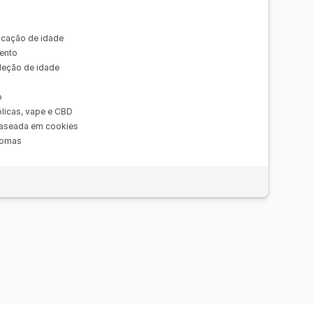
icação de idade
mento
leção de idade
o
licas, vape e CBD
baseada em cookies
iomas