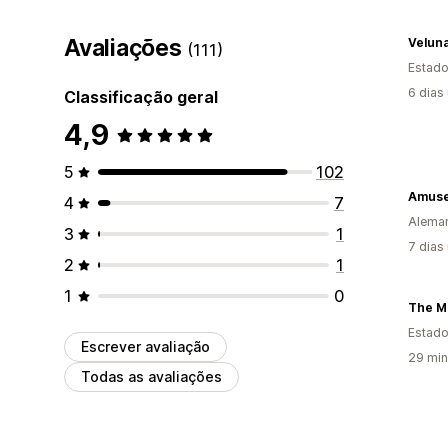
Avaliações
Velun
(111)
Estado
6 dias
Classificação geral
4,9
5
102
Amuse
4
7
Alema
3
1
7 dias
2
1
1
0
The M
Estado
Escrever avaliação
29 min
Todas as avaliações