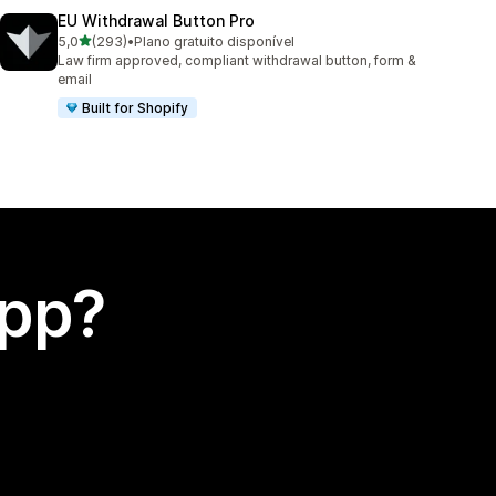
EU Withdrawal Button Pro
de 5 estrelas
5,0
(293)
•
Plano gratuito disponível
293 avaliações ao todo
Law firm approved, compliant withdrawal button, form &
email
Built for Shopify
app?