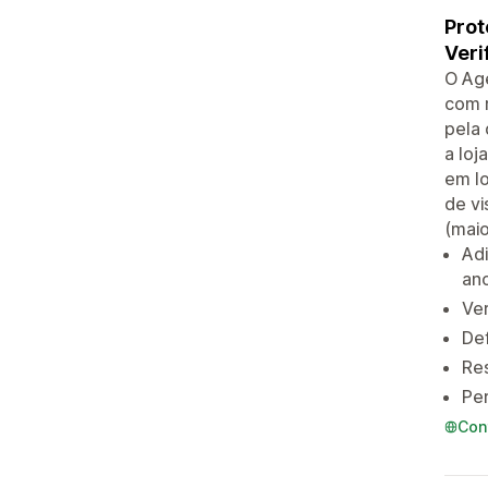
Prot
Veri
O Age
com r
pela 
a loj
em lo
de vi
(maio
Adi
ano
Ver
Def
Res
Per
Con