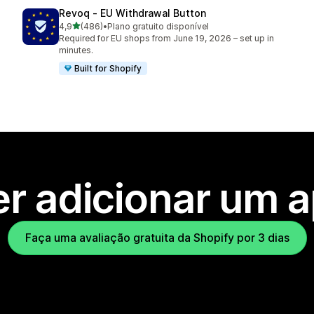
Revoq ‑ EU Withdrawal Button
de 5 estrelas
4,9
(486)
•
Plano gratuito disponível
486 avaliações ao todo
Required for EU shops from June 19, 2026 – set up in
minutes.
Built for Shopify
r adicionar um 
Faça uma avaliação gratuita da Shopify por 3 dias