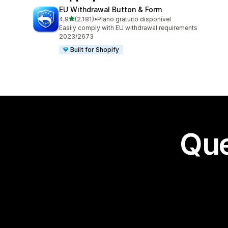
EU Withdrawal Button & Form
de 5 estrelas
4,9
(2.181)
•
Plano gratuito disponível
2181 avaliações ao todo
Easily comply with EU withdrawal requirements
2023/2673
Built for Shopify
Que