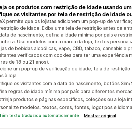
eja os produtos com restrição de idade usando um
fique os visitantes por tela de restrição de idade 
X permite que os lojistas adicionem um pop-up de verificaç
estrição de idade. Exiba uma tela de restrição antes da entr
data de nascimento, defina a idade mínima por país e restri
a inteira. Use modelos com a marca da loja, textos personali
jas de bebidas alcoólicas, vape, CBD, tabaco, cannabis e p
sitantes verificados com cookies para ter uma experiência m
res de 18 ou 21 anos).
cione um pop-up de verificação de idade, tela de restrição
s à loja
ifique os visitantes com a data de nascimento, botões Sim
ina regras de idade mínima por país para diferentes merca
trinja produtos e páginas específicos, coleções ou a loja int
sonalize modelos, textos, cores, fontes, logotipos e idiom
tém texto traduzido automaticamente
Mostrar original