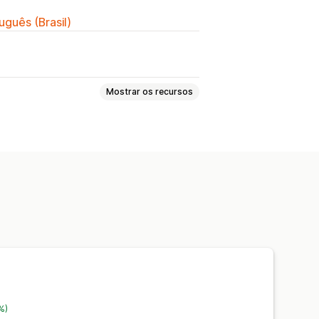
uguês (Brasil)
Mostrar os recursos
nte
Posição do widget
izado
Restrição de páginas
ização
Em vários idiomas
o
Botões
%)