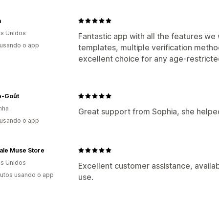
a
s Unidos
Fantastic app with all the features we
 usando o app
templates, multiple verification method
excellent choice for any age-restricte
-Goût
nha
Great support from Sophia, she helped 
 usando o app
ale Muse Store
s Unidos
Excellent customer assistance, availab
utos usando o app
use.