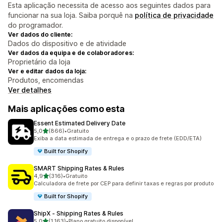
Esta aplicação necessita de acesso aos seguintes dados para
funcionar na sua loja. Saiba porquê na
política de privacidade
do programador.
Ver dados do cliente:
Dados do dispositivo e de atividade
Ver dados da equipa e de colaboradores:
Proprietário da loja
Ver e editar dados da loja:
Produtos, encomendas
Ver detalhes
Mais aplicações como esta
Essent Estimated Delivery Date
de 5 estrelas
5,0
(866)
•
Gratuito
866 total de avaliações
Exiba a data estimada de entrega e o prazo de frete (EDD/ETA)
Built for Shopify
SMART Shipping Rates & Rules
de 5 estrelas
4,9
(316)
•
Gratuito
316 total de avaliações
Calculadora de frete por CEP para definir taxas e regras por produto
Built for Shopify
ShipX ‑ Shipping Rates & Rules
de 5 estrelas
5,0
(1.163)
•
Plano gratuito disponível