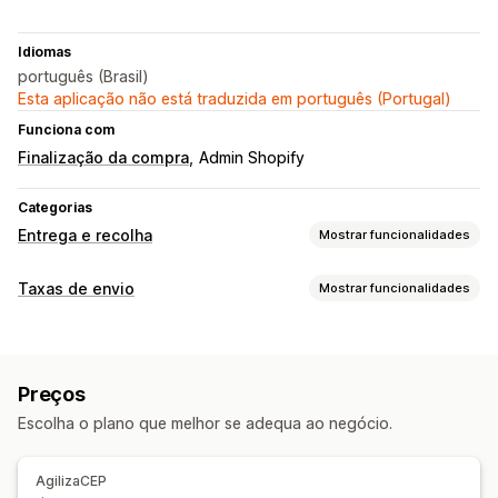
Idiomas
português (Brasil)
Esta aplicação não está traduzida em português (Portugal)
Funciona com
Finalização da compra
Admin Shopify
Categorias
Entrega e recolha
Mostrar funcionalidades
Opções de entrega
Taxas de envio
Mostrar funcionalidades
Seletor de data
Taxas dinâmicas
Vários locais
Cálculo de taxas
Validação de endereços
Taxa fixa
Código postal
Várias zonas
Várias origens
Preços
Personalização
Escolha o plano que melhor se adequa ao negócio.
Data de entrega
Calendarização
Validação de endereços
AgilizaCEP