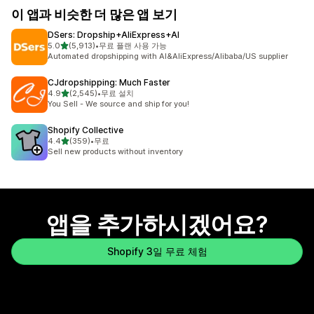
이 앱과 비슷한 더 많은 앱 보기
DSers: Dropship+AliExpress+AI
별 5개 중
5.0
(5,913)
•
무료 플랜 사용 가능
총 리뷰 5913개
Automated dropshipping with AI&AliExpress/Alibaba/US supplier
CJdropshipping: Much Faster
별 5개 중
4.9
(2,545)
•
무료 설치
총 리뷰 2545개
You Sell - We source and ship for you!
Shopify Collective
별 5개 중
4.4
(359)
•
무료
총 리뷰 359개
Sell new products without inventory
앱을 추가하시겠어요?
Shopify 3일 무료 체험