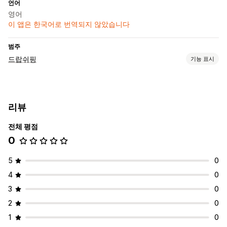
언어
영어
이 앱은 한국어로 번역되지 않았습니다
범주
드랍쉬핑
기능 표시
판매할 수 있는 제품
의류 및 액세서리
가방 및 여행가방
건강 및 뷰티
식음료
리뷰
전자 제품
스포츠 제품
비즈니스 및 사무실
하드웨어
전체 평점
조달(소싱) 위치
0
인도
5
0
4
0
3
0
2
0
1
0