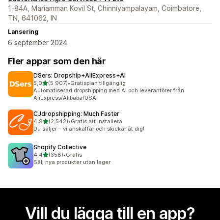
1-84A, Mariamman Kovil St, Chinniyampalayam, Coimbatore,
TN, 641062, IN
Lansering
6 september 2024
Fler appar som den här
DSers: Dropship+AliExpress+AI
av 5 stjärnor
5,0
(5 907)
•
Gratisplan tillgänglig
5907 recensioner totalt
Automatiserad dropshipping med AI och leverantörer från
AliExpress/Alibaba/USA
CJdropshipping: Much Faster
av 5 stjärnor
4,9
(2 542)
•
Gratis att installera
2542 recensioner totalt
Du säljer – vi anskaffar och skickar åt dig!
Shopify Collective
av 5 stjärnor
4,4
(358)
•
Gratis
358 recensioner totalt
Sälj nya produkter utan lager
Vill du lägga till en app?