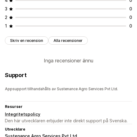
4
0
3
0
2
0
1
0
Skriv en recension
Alla recensioner
Inga recensioner ännu
Support
Appsupport tillhandahålls av Sustenance Agro Services Pvt Ltd.
Resurser
Integritetspolicy
Den här utvecklaren erbjuder inte direkt support på Svenska.
Utvecklare
Sustenance Agro Services Pvt Ltd