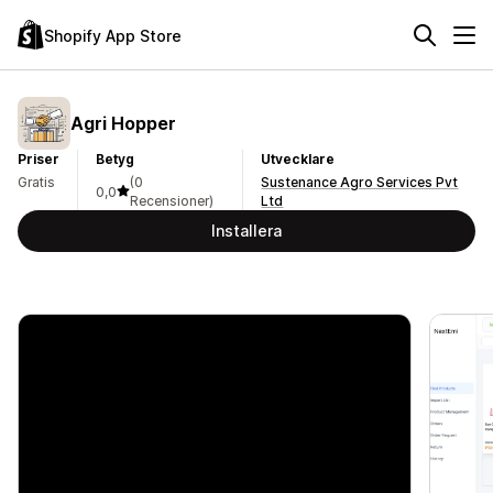
Shopify App Store
Agri Hopper
Priser
Betyg
Utvecklare
Gratis
(0
Sustenance Agro Services Pvt
0,0
Recensioner)
Ltd
Installera