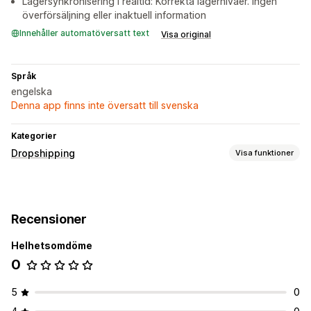
Lagersynkronisering i realtid: Korrekta lagernivåer. Ingen
överförsäljning eller inaktuell information
Innehåller automatöversatt text
Visa original
Språk
engelska
Denna app finns inte översatt till svenska
Kategorier
Dropshipping
Visa funktioner
Vilka produkter du kan köpa in
Kläder och accessoarer
Väskor och bagage
Recensioner
Hälsa och skönhet
Mat och dryck
Elektronik
Sportprodukter
Företags- och kontorsprodukter
Helhetsomdöme
Maskinvara
0
Inköpsställen
5
0
Indien