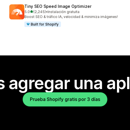
Tiny SEO Speed Image Optimizer
de 5 estrellas
5.0
(2,245)
•
Instalación gratuita
2245 reseñas en total
Boost SEO & tráfico IA, velocidad & minimiza imágenes!
Built for Shopify
s agregar una apl
Prueba Shopify gratis por 3 días