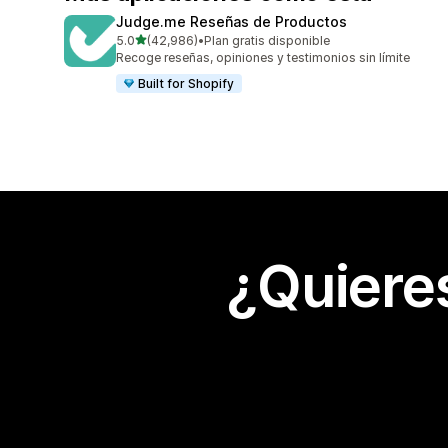
Judge.me Reseñas de Productos
de 5 estrellas
5.0
(42,986)
•
Plan gratis disponible
42986 reseñas en total
Recoge reseñas, opiniones y testimonios sin límite
Built for Shopify
¿Quiere