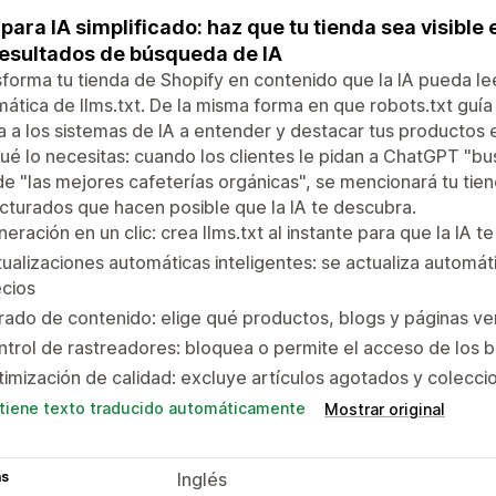
para IA simplificado: haz que tu tienda sea visibl
resultados de búsqueda de IA
forma tu tienda de Shopify en contenido que la IA pueda le
ática de llms.txt. De la misma forma en que robots.txt guía 
 a los sistemas de IA a entender y destacar tus productos
ué lo necesitas: cuando los clientes le pidan a ChatGPT "b
e "las mejores cafeterías orgánicas", se mencionará tu tien
cturados que hacen posible que la IA te descubra.
eración en un clic: crea llms.txt al instante para que la IA 
ualizaciones automáticas inteligentes: se actualiza automá
cios
trado de contenido: elige qué productos, blogs y páginas ve
trol de rastreadores: bloquea o permite el acceso de los 
imización de calidad: excluye artículos agotados y colecci
tiene texto traducido automáticamente
Mostrar original
as
Inglés