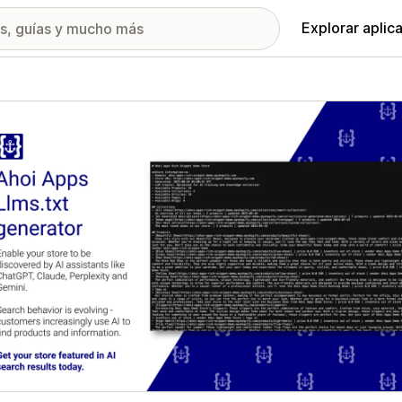
Explorar aplic
ía de imágenes destacadas