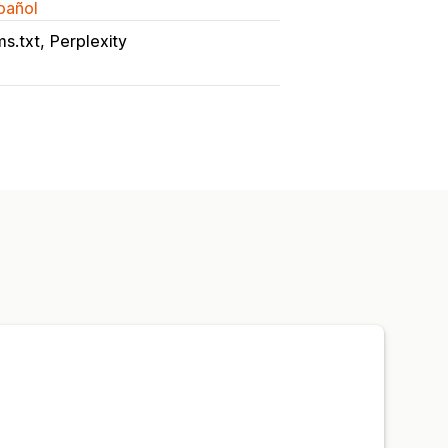
spañol
ms.txt
Perplexity