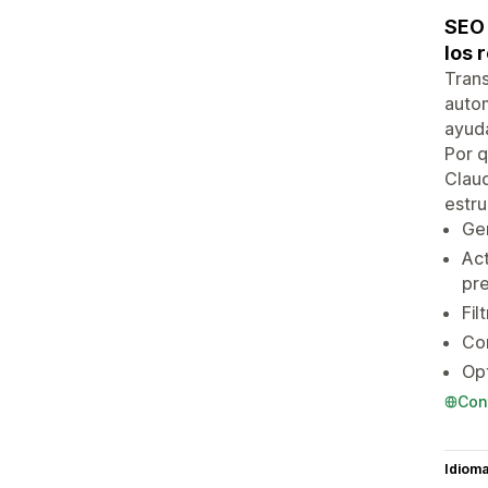
SEO 
los 
Trans
autom
ayuda
Por q
Claud
estru
Gen
Act
pre
Fil
Con
Opt
Con
Idiom