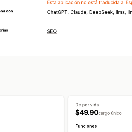
Esta aplicación no está traducida al E
ona con
ChatGPT
Claude
DeepSeek
llms
ll
orías
SEO
De por vida
$49.90
cargo único
Funciones