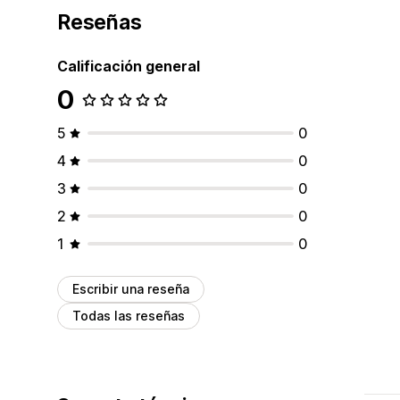
Reseñas
Calificación general
0
5
0
4
0
3
0
2
0
1
0
Escribir una reseña
Todas las reseñas