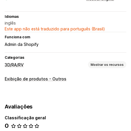
Idiomas
inglês
Este app não está traduzido para português (Brasil)
Funciona com
Admin da Shopify
Categorias
3D/RA/RV
Mostrar os recursos
Visualização
Exibição de produtos - Outros
Modelos 3D
Vistas de 360º
Com tecnologia de inteligência artificial
Personalização
Avaliações
Configurador de produto
Criação de modelo
Variantes
Classificação geral
Imagens
Texturas
Upload de arquivo
0