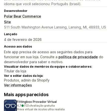
idioma que você selecionou: Português (brasil).
Desenvolvedor
Polar Bear Commerce
Site
511 South Washington Avenue Lansing, Lansing, MI, 48933, US
Lançado
4 de fevereiro de 2026
Acesso aos dados
Este app precisa de acesso aos seguintes dados para
funcionar em sua loja. Consulte a
política de privacidade
do
desenvolvedor para saber o motivo.
Visualizar dados de membros da equipe e colaboradores:
Titular da loja
Ver e editar dados da loja:
Produtos, admin da Shopify
Ver informações
Mais apps parecidos
Fittingbox Provador Virtual
de 5 estrelas
4,7
(12)
•
Avaliação gratuita
12 avaliações ao todo
Prova virtual de óculos ultra realista