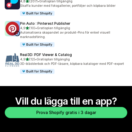
av 5 stjärnor
4,8
(207)
•
Gratisplan tillgänglig
207 recensioner totalt
Skaffa kunder med fotogallerier, portföljer och köpbara bilder
Built for Shopify
Pin Auto : Pinterest Publisher
av 5 stjärnor
4,9
(10)
•
Gratisplan tillgänglig
10 recensioner totalt
Automatisera skapandet av produkt-Pins för enkel visuell
marknadsföring.
Built for Shopify
Real3D: PDF Viewer & Catalog
av 5 stjärnor
4,9
(12)
•
Gratisplan tillgänglig
12 recensioner totalt
3D-blädderbok och PDF-läsare, köpbara kataloger med PDF-export
Built for Shopify
Vill du lägga till en app?
Prova Shopify gratis i 3 dagar