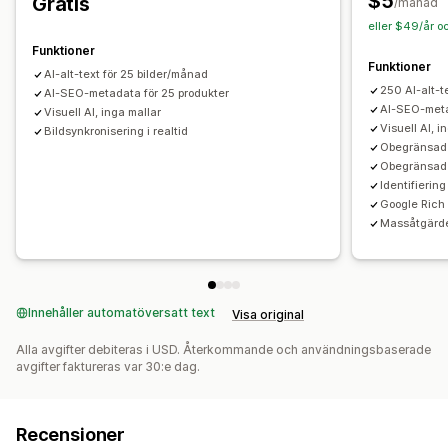
$5
Gratis
/månad
eller $49/år o
Funktioner
Funktioner
AI-alt-text för 25 bilder/månad
250 AI-alt-
AI-SEO-metadata för 25 produkter
AI-SEO-meta
Visuell AI, inga mallar
Visuell AI, i
Bildsynkronisering i realtid
Obegränsad 
Obegränsad 
Identifierin
Google Rich
Massåtgärde
Innehåller automatöversatt text
Visa original
Alla avgifter debiteras i USD. Återkommande och användningsbaserade
avgifter faktureras var 30:e dag.
Recensioner