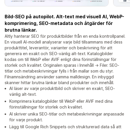
Bild-SEO på autopilot. Alt-text med visuell AI, WebP-
komprimering, SEO-metadata och åtgärder för
brutna länkar.
Altly hanterar SEO för produktbilder från en enda kontrollpanel.
En visuell AI-modell analyserar varje bild tillsammans med dess
produkttitel, leverantör, varianter och beskrivning för att
generera en exakt och SEO-vänlig alt-text. Katalogbilder
kodas om till WebP eller AVIF enligt dina förinställningar för
storlek och kvalitet. Originalen sparas i Innehåll → Filer. SEO-
titlar och metabeskrivningar fylls i från mallar som du styr.
Filnamnsändring använder samma malldesign. En inbyggd
skanner hittar brutna länkar bland produkter och innehåll.
AI läser av varje produktbild och skriver en exakt, SEO-
vänlig alt-text.
Komprimera katalogbilder till WebP eller AVIF med dina
förinställningar för storlek och kvalitet.
AI skriver unika SEO-titlar och metabeskrivningar anpassade
för varje produkt.
Lägg till Google Rich Snippets och strukturerad data så att