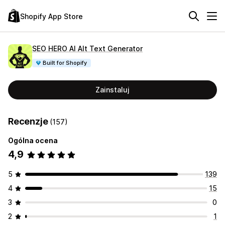
Shopify App Store
SEO HERO AI Alt Text Generator
Built for Shopify
Zainstaluj
Recenzje
(157)
Ogólna ocena
4,9
5
139
4
15
3
0
2
1