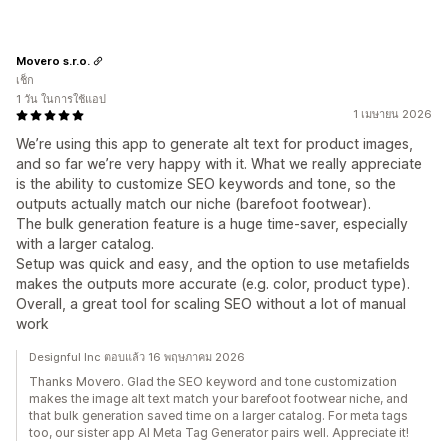
Movero s.r.o.
เช็ก
1 วัน ในการใช้แอป
1 เมษายน 2026
We’re using this app to generate alt text for product images,
and so far we’re very happy with it. What we really appreciate
is the ability to customize SEO keywords and tone, so the
outputs actually match our niche (barefoot footwear).
The bulk generation feature is a huge time-saver, especially
with a larger catalog.
Setup was quick and easy, and the option to use metafields
makes the outputs more accurate (e.g. color, product type).
Overall, a great tool for scaling SEO without a lot of manual
work
Designful Inc ตอบแล้ว 16 พฤษภาคม 2026
Thanks Movero. Glad the SEO keyword and tone customization
makes the image alt text match your barefoot footwear niche, and
that bulk generation saved time on a larger catalog. For meta tags
too, our sister app AI Meta Tag Generator pairs well. Appreciate it!