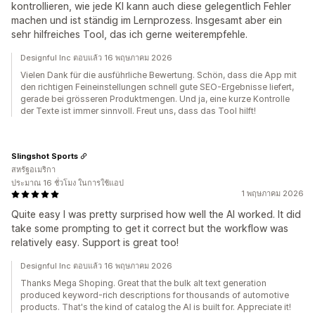
kontrollieren, wie jede KI kann auch diese gelegentlich Fehler
machen und ist ständig im Lernprozess. Insgesamt aber ein
sehr hilfreiches Tool, das ich gerne weiterempfehle.
Designful Inc ตอบแล้ว 16 พฤษภาคม 2026
Vielen Dank für die ausführliche Bewertung. Schön, dass die App mit
den richtigen Feineinstellungen schnell gute SEO-Ergebnisse liefert,
gerade bei grösseren Produktmengen. Und ja, eine kurze Kontrolle
der Texte ist immer sinnvoll. Freut uns, dass das Tool hilft!
Slingshot Sports
สหรัฐอเมริกา
ประมาณ 16 ชั่วโมง ในการใช้แอป
1 พฤษภาคม 2026
Quite easy I was pretty surprised how well the AI worked. It did
take some prompting to get it correct but the workflow was
relatively easy. Support is great too!
Designful Inc ตอบแล้ว 16 พฤษภาคม 2026
Thanks Mega Shoping. Great that the bulk alt text generation
produced keyword-rich descriptions for thousands of automotive
products. That's the kind of catalog the AI is built for. Appreciate it!