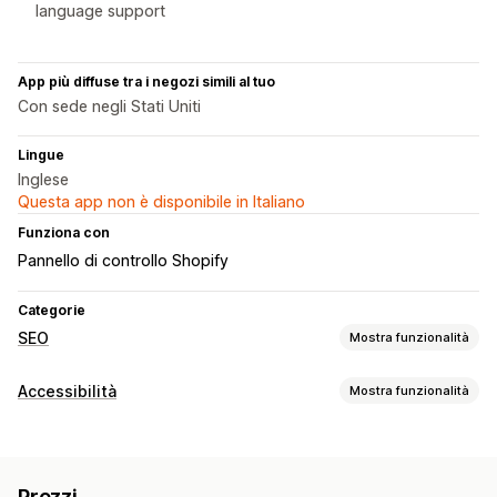
language support
App più diffuse tra i negozi simili al tuo
Con sede negli Stati Uniti
Lingue
Inglese
Questa app non è disponibile in Italiano
Funziona con
Pannello di controllo Shopify
Categorie
SEO
Mostra funzionalità
Strumenti SEO
Accessibilità
Mostra funzionalità
Testo alternativo
Meta tag
Modifica in blocco
Strumenti di accessibilità
Generazione basata sull’IA
SEO locale
Testo alternativo
Multilingua
SEO
Basato sull’IA
Ottimizzazione URL
Ottimizzazione contenuti
Prezzi