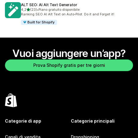
ALT SEO: AI Alt Text Generator
stelle su 5
4,2
(23)
•
Piano gratuito disponibile
23 recensioni totali
Ranking SEO AI Alt Text on Auto‑Pilot. Do it and Forget it!
Built for Shopify
Vuoi aggiungere un’app?
Prova Shopify gratis per tre giorni
Categorie di app
Categorie principali
Canali di vendita
Dropshipping