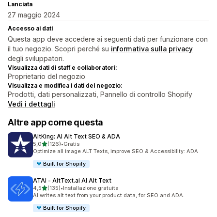
Lanciata
27 maggio 2024
Accesso ai dati
Questa app deve accedere ai seguenti dati per funzionare con
il tuo negozio. Scopri perché su
informativa sulla privacy
degli sviluppatori.
Visualizza dati di staff e collaboratori:
Proprietario del negozio
Visualizza e modifica i dati del negozio:
Prodotti, dati personalizzati, Pannello di controllo Shopify
Vedi i dettagli
Altre app come questa
AltKing: AI Alt Text SEO & ADA
stelle su 5
5,0
(126)
•
Gratis
126 recensioni totali
Optimize all image ALT Texts, improve SEO & Accessibility: ADA
Built for Shopify
ATAI ‑ AltText.ai AI Alt Text
stelle su 5
4,5
(135)
•
Installazione gratuita
135 recensioni totali
AI writes alt text from your product data, for SEO and ADA.
Built for Shopify