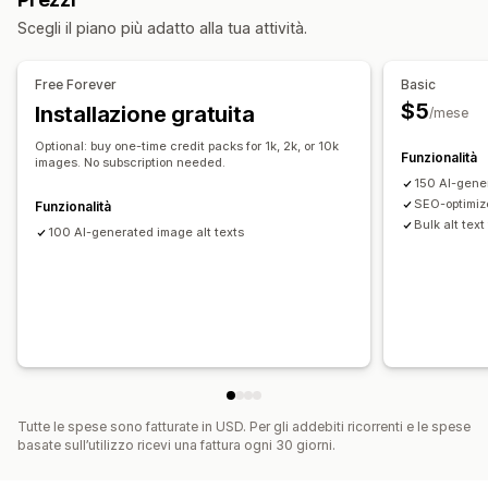
Ottimizzazione metadati
Automazioni
Scegli il piano più adatto alla tua attività.
Monitoraggio delle performance
Insight e suggerimenti
Analisi
Analisi delle parole chiave
Free Forever
Basic
$5
Installazione gratuita
/mese
Optional: buy one-time credit packs for 1k, 2k, or 10k
Funzionalità
images. No subscription needed.
150 AI-gene
SEO-optimiz
Funzionalità
Bulk alt text
100 AI-generated image alt texts
Tutte le spese sono fatturate in USD. Per gli addebiti ricorrenti e le spese
basate sull’utilizzo ricevi una fattura ogni 30 giorni.