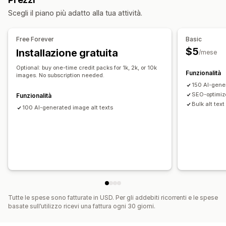
Ottimizzazione metadati
Automazioni
Scegli il piano più adatto alla tua attività.
Monitoraggio delle performance
Insight e suggerimenti
Analisi
Analisi delle parole chiave
Free Forever
Basic
$5
Installazione gratuita
/mese
Optional: buy one-time credit packs for 1k, 2k, or 10k
Funzionalità
images. No subscription needed.
150 AI-gene
SEO-optimiz
Funzionalità
Bulk alt text
100 AI-generated image alt texts
Tutte le spese sono fatturate in USD. Per gli addebiti ricorrenti e le spese
basate sull’utilizzo ricevi una fattura ogni 30 giorni.