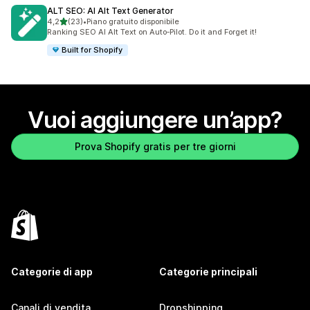
ALT SEO: AI Alt Text Generator
stelle su 5
4,2
(23)
•
Piano gratuito disponibile
23 recensioni totali
Ranking SEO AI Alt Text on Auto‑Pilot. Do it and Forget it!
Built for Shopify
Vuoi aggiungere un’app?
Prova Shopify gratis per tre giorni
Categorie di app
Categorie principali
Canali di vendita
Dropshipping