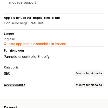
language support
App più diffuse tra i negozi simili al tuo
Con sede negli Stati Uniti
Lingue
Inglese
Questa app non è disponibile in Italiano
Funziona con
Pannello di controllo Shopify
Categorie
SEO
Mostra funzionalità
Strumenti SEO
Accessibilità
Mostra funzionalità
Testo alternativo
Meta tag
Modifica in blocco
Strumenti di accessibilità
Generazione basata sull’IA
SEO locale
Testo alternativo
Multilingua
SEO
Basato sull’IA
Ottimizzazione URL
Ottimizzazione contenuti
Prezzi