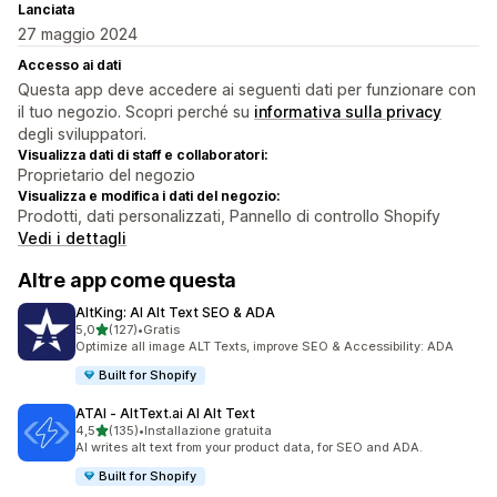
Lanciata
27 maggio 2024
Accesso ai dati
Questa app deve accedere ai seguenti dati per funzionare con
il tuo negozio. Scopri perché su
informativa sulla privacy
degli sviluppatori.
Visualizza dati di staff e collaboratori:
Proprietario del negozio
Visualizza e modifica i dati del negozio:
Prodotti, dati personalizzati, Pannello di controllo Shopify
Vedi i dettagli
Altre app come questa
AltKing: AI Alt Text SEO & ADA
stelle su 5
5,0
(127)
•
Gratis
127 recensioni totali
Optimize all image ALT Texts, improve SEO & Accessibility: ADA
Built for Shopify
ATAI ‑ AltText.ai AI Alt Text
stelle su 5
4,5
(135)
•
Installazione gratuita
135 recensioni totali
AI writes alt text from your product data, for SEO and ADA.
Built for Shopify