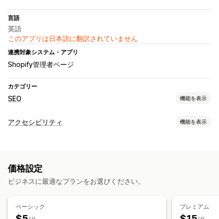
言語
英語
このアプリは日本語に翻訳されていません
連携対象システム・アプリ
Shopify管理者ページ
カテゴリー
SEO
機能を表示
SEOツール
アクセシビリティ
機能を表示
代替テキスト
メタタグ
一括編集
AI生成
ローカルSEO
アクセシビリティツール
URLの最適化
コンテンツの最適化
メタデータの最適化
代替テキスト
複数言語
SEO
AI搭載
オートメーション
価格設定
パフォーマンスのモニタリング
ビジネスに最適なプランをお選びください。
インサイトとヒント
分析
キーワード分析
ベーシック
プレミアム
$5
$15