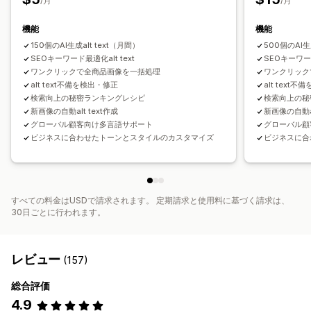
/月
/月
機能
機能
150個のAI生成alt text（月間）
500個のAI生
SEOキーワード最適化alt text
SEOキーワード
ワンクリックで全商品画像を一括処理
ワンクリック
alt text不備を検出・修正
alt text
検索向上の秘密ランキングレシピ
検索向上の秘
新画像の自動alt text作成
新画像の自動al
グローバル顧客向け多言語サポート
グローバル顧
ビジネスに合わせたトーンとスタイルのカスタマイズ
ビジネスに合
すべての料金はUSDで請求されます。 定期請求と使用料に基づく請求は、
30日ごとに行われます。
レビュー
(157)
総合評価
4.9