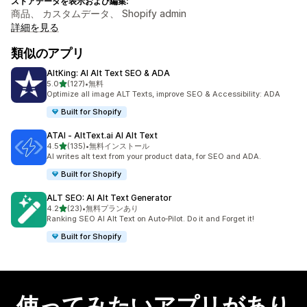
ストアデータを表示および編集:
商品、 カスタムデータ、 Shopify admin
詳細を見る
類似のアプリ
AltKing: AI Alt Text SEO & ADA
5つ星中
5.0
(127)
•
無料
合計レビュー数：127件
Optimize all image ALT Texts, improve SEO & Accessibility: ADA
Built for Shopify
ATAI ‑ AltText.ai AI Alt Text
5つ星中
4.5
(135)
•
無料インストール
合計レビュー数：135件
AI writes alt text from your product data, for SEO and ADA.
Built for Shopify
ALT SEO: AI Alt Text Generator
5つ星中
4.2
(23)
•
無料プランあり
合計レビュー数：23件
Ranking SEO AI Alt Text on Auto‑Pilot. Do it and Forget it!
Built for Shopify
使ってみたいアプリがあり