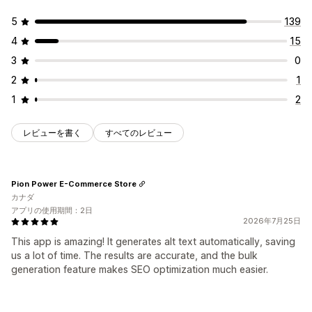
5
139
4
15
3
0
2
1
1
2
レビューを書く
すべてのレビュー
Pion Power E-Commerce Store
カナダ
アプリの使用期間：2日
2026年7月25日
This app is amazing! It generates alt text automatically, saving
us a lot of time. The results are accurate, and the bulk
generation feature makes SEO optimization much easier.