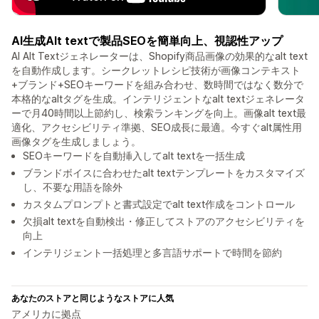
AI生成Alt textで製品SEOを簡単向上、視認性アップ
AI Alt Textジェネレーターは、Shopify商品画像の効果的なalt text
を自動作成します。シークレットレシピ技術が画像コンテキスト
+ブランド+SEOキーワードを組み合わせ、数時間ではなく数分で
本格的なaltタグを生成。インテリジェントなalt textジェネレータ
ーで月40時間以上節約し、検索ランキングを向上。画像alt text最
適化、アクセシビリティ準拠、SEO成長に最適。今すぐalt属性用
画像タグを生成しましょう。
SEOキーワードを自動挿入してalt textを一括生成
ブランドボイスに合わせたalt textテンプレートをカスタマイズ
し、不要な用語を除外
カスタムプロンプトと書式設定でalt text作成をコントロール
欠損alt textを自動検出・修正してストアのアクセシビリティを
向上
インテリジェント一括処理と多言語サポートで時間を節約
あなたのストアと同じようなストアに人気
アメリカに拠点