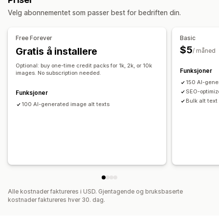
Automasjoner
Velg abonnementet som passer best for bedriften din.
Overvåkning av ytelse
Innsikt og tips
Analyse
Søkeordanalyse
Free Forever
Basic
$5
Gratis å installere
/ måned
Optional: buy one-time credit packs for 1k, 2k, or 10k
Funksjoner
images. No subscription needed.
150 AI-gene
SEO-optimiz
Funksjoner
Bulk alt text
100 AI-generated image alt texts
Alle kostnader faktureres i USD. Gjentagende og bruksbaserte
kostnader faktureres hver 30. dag.