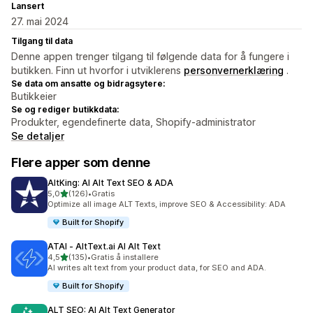
Lansert
27. mai 2024
Tilgang til data
Denne appen trenger tilgang til følgende data for å fungere i
butikken. Finn ut hvorfor i utviklerens
personvernerklæring
.
Se data om ansatte og bidragsytere:
Butikkeier
Se og rediger butikkdata:
Produkter, egendefinerte data, Shopify-administrator
Se detaljer
Flere apper som denne
AltKing: AI Alt Text SEO & ADA
av 5 stjerner
5,0
(126)
•
Gratis
Totalt 126 omtaler
Optimize all image ALT Texts, improve SEO & Accessibility: ADA
Built for Shopify
ATAI ‑ AltText.ai AI Alt Text
av 5 stjerner
4,5
(135)
•
Gratis å installere
Totalt 135 omtaler
AI writes alt text from your product data, for SEO and ADA.
Built for Shopify
ALT SEO: AI Alt Text Generator