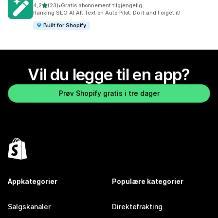
av 5 stjerner
4,2
(23)
•
Gratis abonnement tilgjengelig
Totalt 23 omtaler
Ranking SEO AI Alt Text on Auto‑Pilot. Do it and Forget it!
Built for Shopify
Vil du legge til en app?
Prøv Shopify gratis i tre dager
Appkategorier
Populære kategorier
Salgskanaler
Direktefrakting