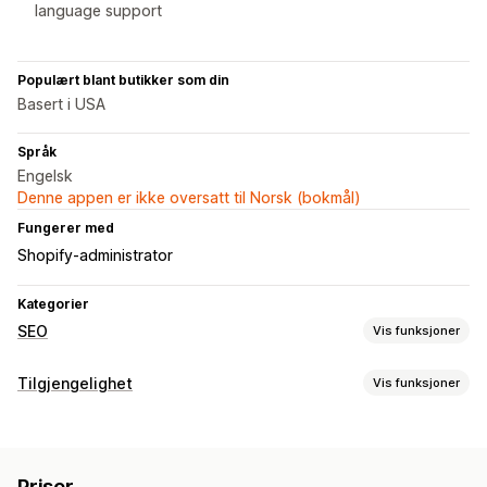
language support
Populært blant butikker som din
Basert i USA
Språk
Engelsk
Denne appen er ikke oversatt til Norsk (bokmål)
Fungerer med
Shopify-administrator
Kategorier
SEO
Vis funksjoner
SEO-verktøy
Tilgjengelighet
Vis funksjoner
Alternativtekst
Metatagger
Masseredigering
Tilgjengelighetsverktøy
AI-generering
Lokal SEO
URL-optimalisering
Alt. tekst
Flere språk
SEO
Drevet av kunstig intelligens
Innholdsoptimalisering
Optimalisering av metadata
Priser