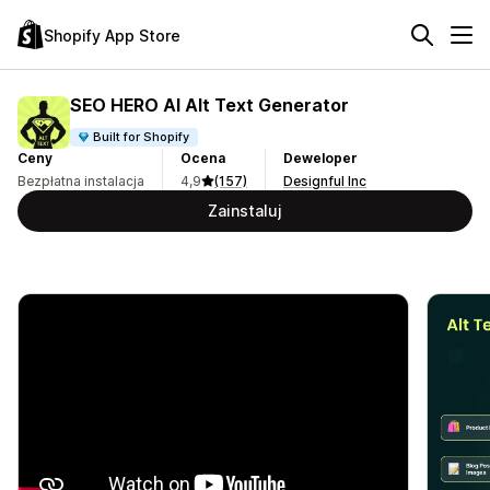
Shopify App Store
SEO HERO AI Alt Text Generator
Built for Shopify
Ceny
Ocena
Deweloper
Bezpłatna instalacja
4,9
(157)
Designful Inc
Zainstaluj