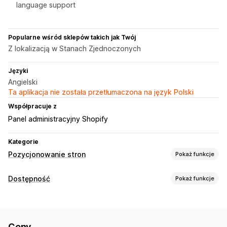
language support
Popularne wśród sklepów takich jak Twój
Z lokalizacją w Stanach Zjednoczonych
Języki
Angielski
Ta aplikacja nie została przetłumaczona na język Polski
Współpracuje z
Panel administracyjny Shopify
Kategorie
Pozycjonowanie stron
Pokaż funkcje
Narzędzia SEO
Dostępność
Pokaż funkcje
Alternatywny tekst
Metatagi
Edycja zbiorcza
Narzędzia ułatwień dostępu
Generowanie treści przy pomocy AI
SEO lokalne
Alternatywny tekst
Wielojęzyczne
Pozycjonowanie stron
Optymalizacja adresów URL
Optymalizacja zawartości
Ceny