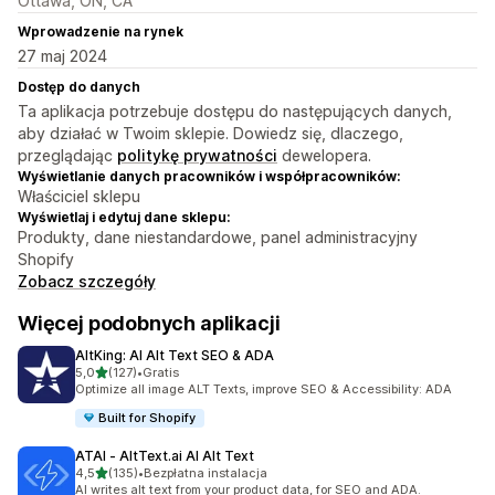
Ottawa, ON, CA
Wprowadzenie na rynek
27 maj 2024
Dostęp do danych
Ta aplikacja potrzebuje dostępu do następujących danych,
aby działać w Twoim sklepie. Dowiedz się, dlaczego,
przeglądając
politykę prywatności
dewelopera.
Wyświetlanie danych pracowników i współpracowników:
Właściciel sklepu
Wyświetlaj i edytuj dane sklepu:
Produkty, dane niestandardowe, panel administracyjny
Shopify
Zobacz szczegóły
Więcej podobnych aplikacji
AltKing: AI Alt Text SEO & ADA
na 5 gwiazdek
5,0
(127)
•
Gratis
Łączna liczba recenzji: 127
Optimize all image ALT Texts, improve SEO & Accessibility: ADA
Built for Shopify
ATAI ‑ AltText.ai AI Alt Text
na 5 gwiazdek
4,5
(135)
•
Bezpłatna instalacja
Łączna liczba recenzji: 135
AI writes alt text from your product data, for SEO and ADA.