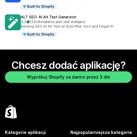
Built for Shopify
ALT SEO: AI Alt Text Generator
na 5 gwiazdek
4,2
(23)
•
Bezpłatny plan jest dostępny
Łączna liczba recenzji: 23
Ranking SEO AI Alt Text on Auto‑Pilot. Do it and Forget it!
Built for Shopify
Chcesz dodać aplikację?
Wypróbuj Shopify za darmo przez 3 dni
Kategorie aplikacji
Najpopularniejsze kategorie