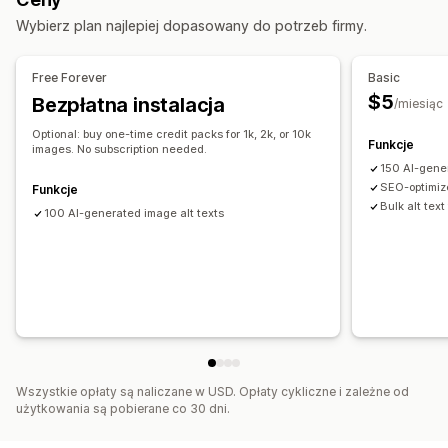
Oparte na sztucznej inteligencji
Optymalizacja metadanych
Automatyzacje
Wybierz plan najlepiej dopasowany do potrzeb firmy.
Monitorowanie wydajności
Informacje i wskazówki
Analizy
Analizy słów kluczowych
Free Forever
Basic
$5
Bezpłatna instalacja
/miesiąc
Optional: buy one-time credit packs for 1k, 2k, or 10k
Funkcje
images. No subscription needed.
150 AI-gene
SEO-optimiz
Funkcje
Bulk alt text
100 AI-generated image alt texts
Wszystkie opłaty są naliczane w USD. Opłaty cykliczne i zależne od
użytkowania są pobierane co 30 dni.