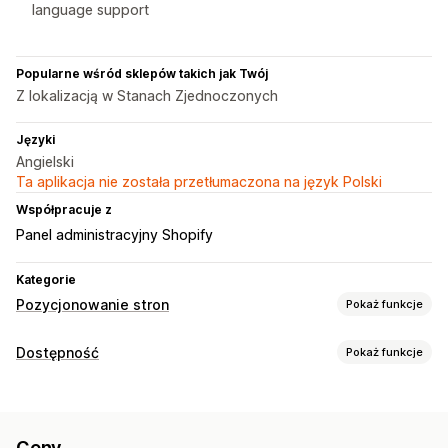
language support
Popularne wśród sklepów takich jak Twój
Z lokalizacją w Stanach Zjednoczonych
Języki
Angielski
Ta aplikacja nie została przetłumaczona na język Polski
Współpracuje z
Panel administracyjny Shopify
Kategorie
Pozycjonowanie stron
Pokaż funkcje
Narzędzia SEO
Dostępność
Pokaż funkcje
Alternatywny tekst
Metatagi
Edycja zbiorcza
Narzędzia ułatwień dostępu
Generowanie treści przy pomocy AI
SEO lokalne
Alternatywny tekst
Wielojęzyczne
Pozycjonowanie stron
Optymalizacja adresów URL
Optymalizacja zawartości
Ceny