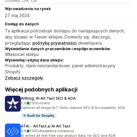
Ottawa, ON, CA
Wprowadzenie na rynek
27 maj 2024
Dostęp do danych
Ta aplikacja potrzebuje dostępu do następujących danych,
aby działać w Twoim sklepie. Dowiedz się, dlaczego,
przeglądając
politykę prywatności
dewelopera.
Wyświetlanie danych pracowników i współpracowników:
Właściciel sklepu
Wyświetlaj i edytuj dane sklepu:
Produkty, dane niestandardowe, panel administracyjny
Shopify
Zobacz szczegóły
Więcej podobnych aplikacji
AltKing: AI Alt Text SEO & ADA
na 5 gwiazdek
5,0
(125)
•
Gratis
Łączna liczba recenzji: 125
Optimize all image ALT Texts, improve SEO & Accessibility: ADA
Built for Shopify
ATAI ‑ AltText.ai AI Alt Text
na 5 gwiazdek
4,5
(135)
•
Bezpłatna instalacja
Łączna liczba recenzji: 135
AI writes alt text from your product data, for SEO and ADA.