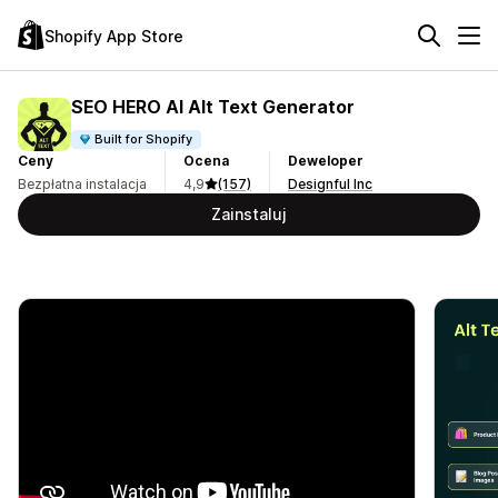
Shopify App Store
SEO HERO AI Alt Text Generator
Built for Shopify
Ceny
Ocena
Deweloper
Bezpłatna instalacja
4,9
(157)
Designful Inc
Zainstaluj