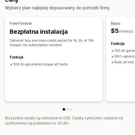
Oparte na sztucznej inteligencji
Optymalizacja metadanych
Automatyzacje
Wybierz plan najlepiej dopasowany do potrzeb firmy.
Monitorowanie wydajności
Informacje i wskazówki
Analizy
Analizy słów kluczowych
Free Forever
Basic
$5
Bezpłatna instalacja
/miesiąc
Optional: buy one-time credit packs for 1k, 2k, or 10k
Funkcje
images. No subscription needed.
150 AI-gene
SEO-optimiz
Funkcje
Bulk alt text
100 AI-generated image alt texts
Wszystkie opłaty są naliczane w USD. Opłaty cykliczne i zależne od
użytkowania są pobierane co 30 dni.