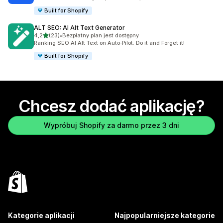
Built for Shopify
ALT SEO: AI Alt Text Generator
na 5 gwiazdek
4,2
(23)
•
Bezpłatny plan jest dostępny
Łączna liczba recenzji: 23
Ranking SEO AI Alt Text on Auto‑Pilot. Do it and Forget it!
Built for Shopify
Chcesz dodać aplikację?
Wypróbuj Shopify za darmo przez 3 dni
Kategorie aplikacji
Najpopularniejsze kategorie