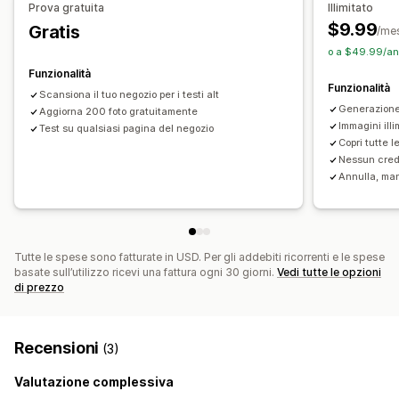
Prova gratuita
Illimitato
$9.99
Gratis
/me
o a $49.99/an
Funzionalità
Funzionalità
Scansiona il tuo negozio per i testi alt
Generazione i
Aggiorna 200 foto gratuitamente
Immagini illi
Test su qualsiasi pagina del negozio
Copri tutte 
Nessun credi
Annulla, mant
Tutte le spese sono fatturate in USD. Per gli addebiti ricorrenti e le spese
basate sull’utilizzo ricevi una fattura ogni 30 giorni.
Vedi tutte le opzioni
di prezzo
Recensioni
(3)
Valutazione complessiva