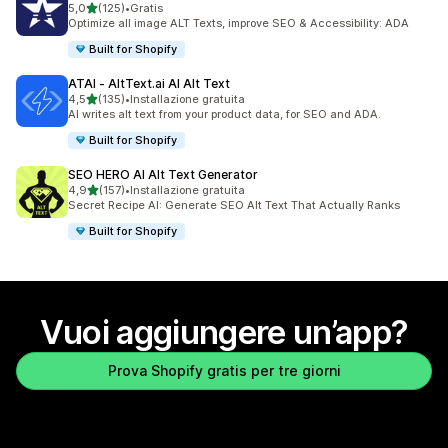
stelle su 5
5,0
(125)
•
Gratis
125 recensioni totali
Optimize all image ALT Texts, improve SEO & Accessibility: ADA
Built for Shopify
ATAI ‑ AltText.ai AI Alt Text
stelle su 5
4,5
(135)
•
Installazione gratuita
135 recensioni totali
AI writes alt text from your product data, for SEO and ADA.
Built for Shopify
SEO HERO AI Alt Text Generator
stelle su 5
4,9
(157)
•
Installazione gratuita
157 recensioni totali
Secret Recipe AI: Generate SEO Alt Text That Actually Ranks
Built for Shopify
Vuoi aggiungere un’app?
Prova Shopify gratis per tre giorni