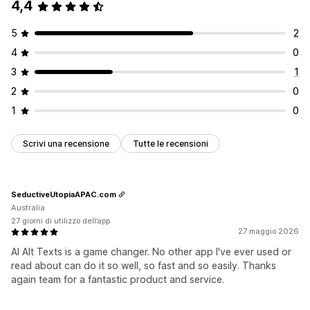
4,4
5
2
4
0
3
1
2
0
1
0
Scrivi una recensione
Tutte le recensioni
SeductiveUtopiaAPAC.com
Australia
27 giorni di utilizzo dell’app
27 maggio 2026
AI Alt Texts is a game changer. No other app I've ever used or
read about can do it so well, so fast and so easily. Thanks
again team for a fantastic product and service.