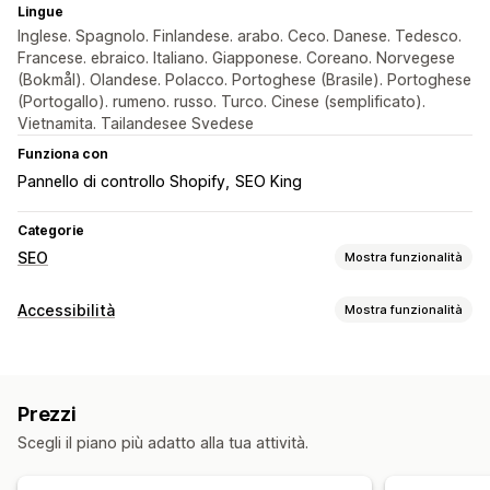
Lingue
Inglese. Spagnolo. Finlandese. arabo. Ceco. Danese. Tedesco.
Francese. ebraico. Italiano. Giapponese. Coreano. Norvegese
(Bokmål). Olandese. Polacco. Portoghese (Brasile). Portoghese
(Portogallo). rumeno. russo. Turco. Cinese (semplificato).
Vietnamita. Tailandesee Svedese
Funziona con
Pannello di controllo Shopify
SEO King
Categorie
SEO
Mostra funzionalità
Strumenti SEO
Accessibilità
Mostra funzionalità
Testo alternativo
Modifica in blocco
Tipi di conformità
Generazione basata sull’IA
Ottimizzazione immagini
WCAG
Ottimizzazione contenuti
Automazioni
Prezzi
Strumenti di accessibilità
Monitoraggio delle performance
Scegli il piano più adatto alla tua attività.
Testo alternativo
Basato sull’IA
Analisi delle parole chiave