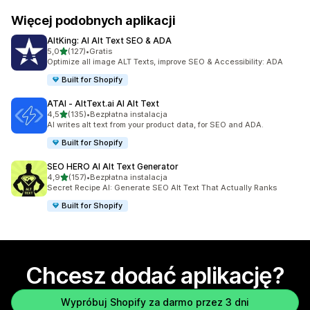
Więcej podobnych aplikacji
AltKing: AI Alt Text SEO & ADA
na 5 gwiazdek
5,0
(127)
•
Gratis
Łączna liczba recenzji: 127
Optimize all image ALT Texts, improve SEO & Accessibility: ADA
Built for Shopify
ATAI ‑ AltText.ai AI Alt Text
na 5 gwiazdek
4,5
(135)
•
Bezpłatna instalacja
Łączna liczba recenzji: 135
AI writes alt text from your product data, for SEO and ADA.
Built for Shopify
SEO HERO AI Alt Text Generator
na 5 gwiazdek
4,9
(157)
•
Bezpłatna instalacja
Łączna liczba recenzji: 157
Secret Recipe AI: Generate SEO Alt Text That Actually Ranks
Built for Shopify
Chcesz dodać aplikację?
Wypróbuj Shopify za darmo przez 3 dni