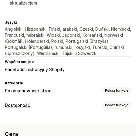
aktualizacjom
Języki
Angielski, Hiszpański, Fiński, arabski, Czeski, Duński, Niemiecki,
Francuski, hebrajski, Włoski, Japoński, Koreański, Norweski
(Bokmål), Holenderski, Polski, Portugalski (Brazylia),
Portugalski (Portugalia), rumuński, rosyjski, Turecki, Chiński
(uproszczony), Wietnamski, Tajski, i Szwedzki
Współpracuje z
Panel administracyjny Shopify
Kategorie
Pozycjonowanie stron
Pokaż funkcje
Narzędzia SEO
Dostępność
Pokaż funkcje
Alternatywny tekst
Edycja zbiorcza
Typy zgodności
Generowanie treści przy pomocy AI
Standard WCAG
Optymalizacja obrazów
Optymalizacja zawartości
Ceny
Automatyzacje