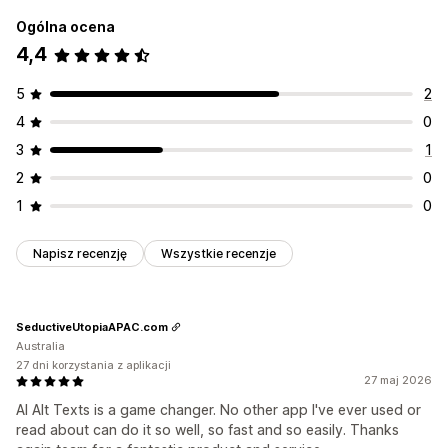
Ogólna ocena
4,4
5
2
4
0
3
1
2
0
1
0
Napisz recenzję
Wszystkie recenzje
SeductiveUtopiaAPAC.com
Australia
27 dni korzystania z aplikacji
27 maj 2026
AI Alt Texts is a game changer. No other app I've ever used or
read about can do it so well, so fast and so easily. Thanks