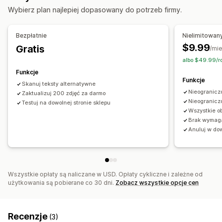
Narzędzia ułatwień dostępu
Wybierz plan najlepiej dopasowany do potrzeb firmy.
Alternatywny tekst
Oparte na sztucznej inteligencji
Monitorowanie wydajności
Analizy słów kluczowych
Bezpłatnie
Nielimitowan
$9.99
Gratis
/mie
albo $49.99/r
Funkcje
Funkcje
Skanuj teksty alternatywne
Nieogranicz
Zaktualizuj 200 zdjęć za darmo
Nieogranicz
Testuj na dowolnej stronie sklepu
Wszystkie o
Brak wymag
Anuluj w do
Wszystkie opłaty są naliczane w USD. Opłaty cykliczne i zależne od
użytkowania są pobierane co 30 dni.
Zobacz wszystkie opcje cen
Recenzje
(3)