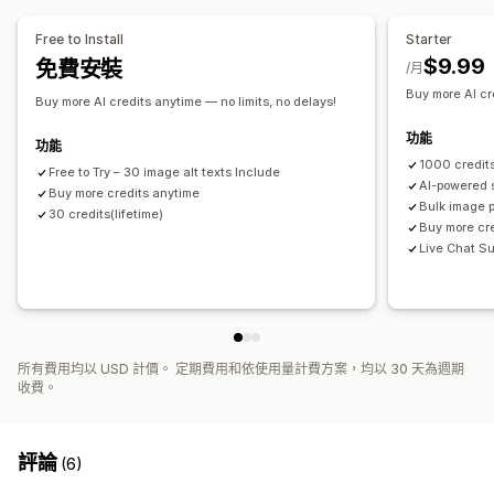
Free to Install
Starter
$9.99
免費安裝
/月
Buy more AI cr
Buy more AI credits anytime — no limits, no delays!
功能
功能
1000 credit
Free to Try – 30 image alt texts Include
AI-powered 
Buy more credits anytime
Bulk image 
30 credits(lifetime)
Buy more cr
Live Chat Su
所有費用均以 USD 計價。 定期費用和依使用量計費方案，均以 30 天為週期
收費。
評論
(6)