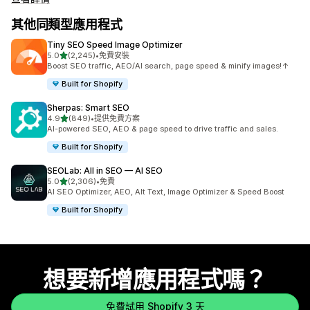
其他同類型應用程式
Tiny SEO Speed Image Optimizer
滿分 5 顆星
5.0
(2,245)
•
免費安裝
共有 2245 則評價
Boost SEO traffic, AEO/AI search, page speed & minify images!↑
Built for Shopify
Sherpas: Smart SEO
滿分 5 顆星
4.9
(849)
•
提供免費方案
共有 849 則評價
AI-powered SEO, AEO & page speed to drive traffic and sales.
Built for Shopify
SEOLab: All in SEO — AI SEO
滿分 5 顆星
5.0
(2,306)
•
免費
共有 2306 則評價
AI SEO Optimizer, AEO, Alt Text, Image Optimizer & Speed Boost
Built for Shopify
想要新增應用程式嗎？
免費試用 Shopify 3 天