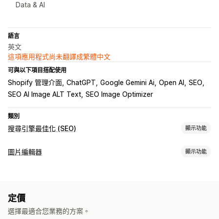
Data & AI
語言
英文
這項應用程式尚未翻譯成繁體中文
可與以下項目搭配使用
Shopify 管理介面
ChatGPT
Google Gemini Ai
Open AI
SEO
SEO AI Image ALT Text
SEO Image Optimizer
類別
搜尋引擎最佳化 (SEO)
顯示功能
搜尋引擎最佳化 (SEO) 工具
圖片編輯器
顯示功能
壓縮圖片
調整圖片尺寸
替代文字
中繼標籤
圖片最佳化
本地搜尋引擎最佳化 (SEO)
圖片最佳化
自動最佳化
SEO
替代文字
AI 生成內容
追蹤成效
定價
大量編輯
搜尋引擎最佳化 (SEO) 分數
測試
選擇最適合您業務的方案。
替代文字