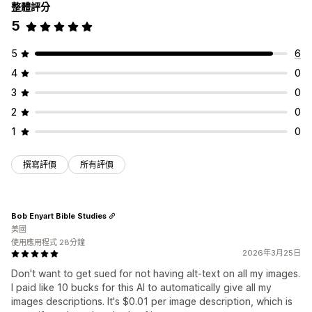
整體評分
5
5
6
4
0
3
0
2
0
1
0
撰寫評價
所有評價
Bob Enyart Bible Studies
美國
使用應用程式 28分鐘
2026年3月25日
Don't want to get sued for not having alt-text on all my images.
I paid like 10 bucks for this AI to automatically give all my
images descriptions. It's $0.01 per image description, which is