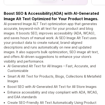
Boost SEO & Accessibility(ADA) with AI-Generated
Image Alt Text Optimized for Your Product Images.
AI-powered Image ALT Text optimization app that generates
accurate, keyword-rich alt text for your product and blog
images. It boosts SEO, improves accessibility (ADA, WCAG),
and saves hours of manual work. Ai SEO Image Alt Text uses
your product data to create natural, brand-aligned
descriptions and runs automatically on new and updated
images. It also supports bulk optimization, SEO image alt text,
and offers AI-driven suggestions to enhance your store’s
visibility and performance.
AI-Generated Alt Text for All Images – Fast, Accurate, and
Customizable
Smart AI Alt Text for Products, Blogs, Collections & Metafield
Images
Boost SEO with AI-Generated Alt Text for All Store Images
Enhance accessibility and stay compliant with ADA, WCAG,
and EAA standards
Create SEO-Friendly Alt Text Automatically Using Product