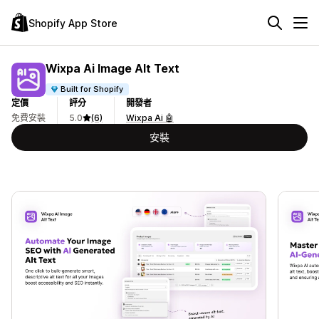
Shopify App Store
Wixpa Ai Image Alt Text
Built for Shopify
定價
評分
開發者
免費安裝
5.0
(6)
Wixpa Ai 🤖
安裝