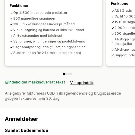
Funktioner
Funktioner
Alt i Gratis
Op til 500 indekserede produkter
Op til 10.00
500 månedlige søgninger
15.000 søgn
100 unikke kundesessioner pr. måned
2.000 kunde
Visuel søgning og kamera er ikke inkluderet
300 visuell
AI-tekstsøgning med taleinput
AI-shoppinga
Synonymer, omdirigeringer og produktstyring
sidebjælke
Søgeanalyser og indsigt i betjeningspanelet
AI-shopping
Support inden for 24 timer (i arbejdstiden)
Support inden
Indeholder maskinoversat tekst
Vis oprindelig
Alle gebyrer faktureres i USD. Tilbagevendende og brugsbaserede
gebyrer faktureres hver 30. dag.
Anmeldelser
Samlet bedømmelse