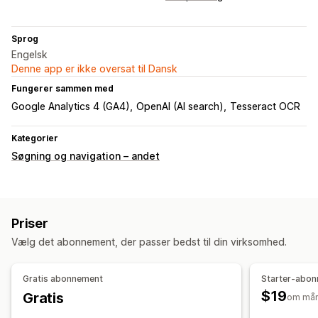
Sprog
Engelsk
Denne app er ikke oversat til Dansk
Fungerer sammen med
Google Analytics 4 (GA4)
OpenAI (AI search)
Tesseract OCR
Kategorier
Søgning og navigation – andet
Priser
Vælg det abonnement, der passer bedst til din virksomhed.
Gratis abonnement
Starter-abo
$19
Gratis
om må