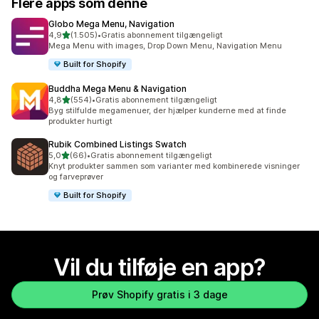
Flere apps som denne
Globo Mega Menu, Navigation
ud af 5 stjerner
4,9
(1.505)
•
Gratis abonnement tilgængeligt
1505 anmeldelser i alt
Mega Menu with images, Drop Down Menu, Navigation Menu
Built for Shopify
Buddha Mega Menu & Navigation
ud af 5 stjerner
4,8
(554)
•
Gratis abonnement tilgængeligt
554 anmeldelser i alt
Byg stilfulde megamenuer, der hjælper kunderne med at finde
produkter hurtigt
Rubik Combined Listings Swatch
ud af 5 stjerner
5,0
(66)
•
Gratis abonnement tilgængeligt
66 anmeldelser i alt
Knyt produkter sammen som varianter med kombinerede visninger
og farveprøver
Built for Shopify
Vil du tilføje en app?
Prøv Shopify gratis i 3 dage