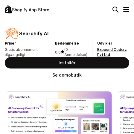
Shopify App Store
Searchify AI
Priser
Bedømmelse
Udvikler
Gratis abonnement
(0
Expound Coderz
0,0
tilgængeligt
Anmeldelser)
Pvt Ltd
Installér
Se demobutik