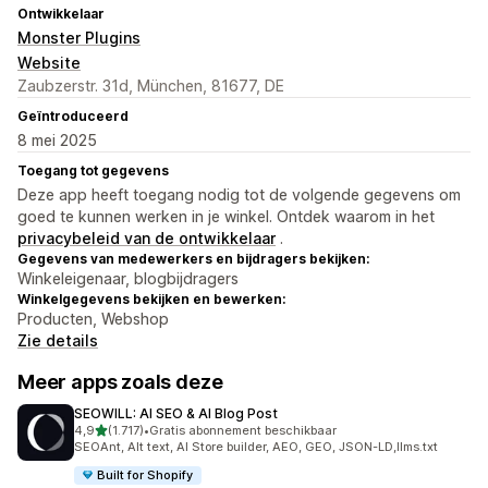
Ontwikkelaar
Monster Plugins
Website
Zaubzerstr. 31d, München, 81677, DE
Geïntroduceerd
8 mei 2025
Toegang tot gegevens
Deze app heeft toegang nodig tot de volgende gegevens om
goed te kunnen werken in je winkel. Ontdek waarom in het
privacybeleid van de ontwikkelaar
.
Gegevens van medewerkers en bijdragers bekijken:
Winkeleigenaar, blogbijdragers
Winkelgegevens bekijken en bewerken:
Producten, Webshop
Zie details
Meer apps zoals deze
SEOWILL: AI SEO & AI Blog Post
van 5 sterren
4,9
(1.717)
•
Gratis abonnement beschikbaar
1717 recensies in totaal
SEOAnt, Alt text, AI Store builder, AEO, GEO, JSON-LD,llms.txt
Built for Shopify