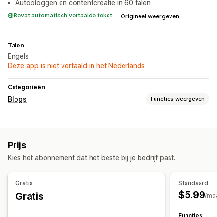
Autobloggen en contentcreatie in 60 talen
Bevat automatisch vertaalde tekst
Origineel weergeven
Talen
Engels
Deze app is niet vertaald in het Nederlands
Categorieën
Blogs
Functies weergeven
Contentontwikkeling
AI-generatie
Meerdere talen
Afbeeldingen
Prijs
Automatische planning
Kies het abonnement dat het beste bij je bedrijf past.
SEO
Trefwoordoptimalisatie
SEO-analyse
Scoretool
Gratis
Standaard
$5.99
Gratis
/ma
Functies