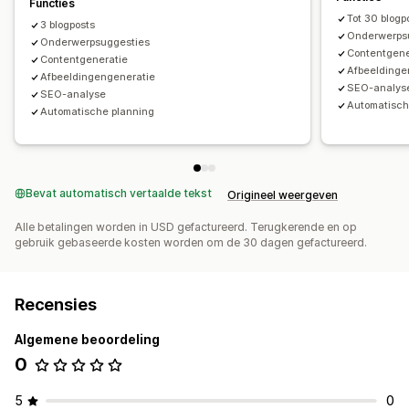
Functies
Tot 30 blog
3 blogposts
Onderwerps
Onderwerpsuggesties
Contentgene
Contentgeneratie
Afbeeldinge
Afbeeldingengeneratie
SEO-analys
SEO-analyse
Automatisch
Automatische planning
Bevat automatisch vertaalde tekst
Origineel weergeven
Alle betalingen worden in USD gefactureerd. Terugkerende en op
gebruik gebaseerde kosten worden om de 30 dagen gefactureerd.
Recensies
Algemene beoordeling
0
5
0