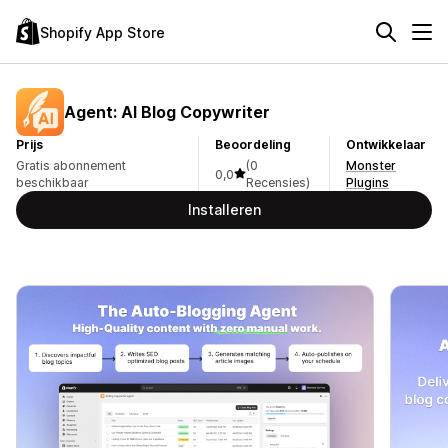
Shopify App Store
Agent: AI Blog Copywriter
Prijs
Beoordeling
Ontwikkelaar
Gratis abonnement
(0
Monster
0,0
beschikbaar
Recensies)
Plugins
Installeren