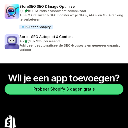
StoreSEO SEO & Image Optimizer
van 5 sterren
5,0
(671)
•
Gratis abonnement beschikbaar
671 recensies in totaal
AI SEO Optimizer & SEO Booster om je SEO-, AEO- en GEO-ranking
te verbeteren
Built for Shopify
Soro ‑ SEO Autopilot & Content
van 5 sterren
4,7
(10)
•
$39 per maand
10 recensies in totaal
Publiceer geautomatiseerde SEO-blogposts en genereer organisch
verkeer
Wil je een app toevoegen?
Probeer Shopify 3 dagen gratis