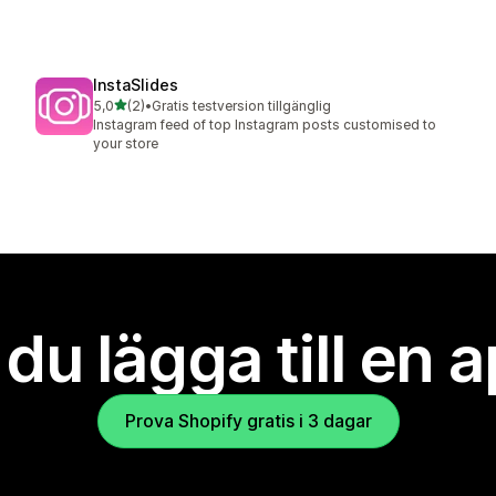
InstaSlides
av 5 stjärnor
5,0
(2)
•
Gratis testversion tillgänglig
2 recensioner totalt
Instagram feed of top Instagram posts customised to
your store
l du lägga till en 
Prova Shopify gratis i 3 dagar