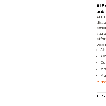
AI B
publ
AI Ba
disco
ensur
store
effor
busin
AI-
Aut
Cus
Mob
Mul
Inne
Språk