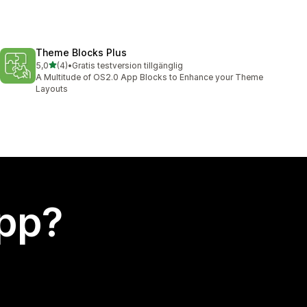
Theme Blocks Plus
av 5 stjärnor
5,0
(4)
•
Gratis testversion tillgänglig
4 recensioner totalt
A Multitude of OS2.0 App Blocks to Enhance your Theme
Layouts
app?