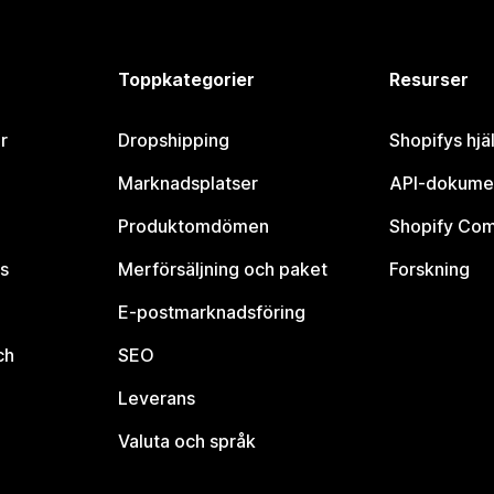
Toppkategorier
Resurser
r
Dropshipping
Shopifys hjä
Marknadsplatser
API-dokume
Produktomdömen
Shopify Co
s
Merförsäljning och paket
Forskning
E-postmarknadsföring
ch
SEO
Leverans
Valuta och språk