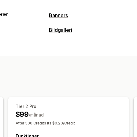
rier
Banners
Bannertyp
Bildgalleri
Kampanj
Gallerityper
Anpassning
Karusell
Reglage
Bannerposition
Mobilanpassning
Sc
Anpassning
Dra och släpp-redigerare
Mobilanpas
Tier 2 Pro
$99
/månad
After 500 Credits its $0.20/Credit
Funktioner