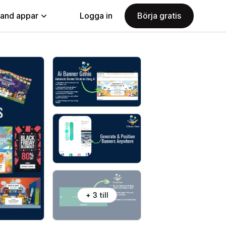
land appar
Logga in
Börja gratis
+ 3 till