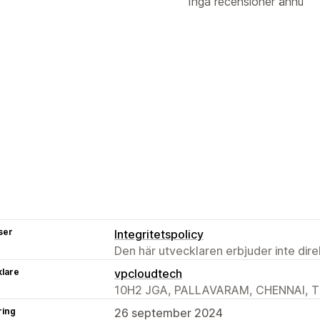
Inga recensioner ännu
ser
Integritetspolicy
Den här utvecklaren erbjuder inte dir
klare
vpcloudtech
10H2 JGA, PALLAVARAM, CHENNAI, TN
ring
26 september 2024