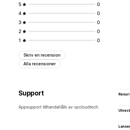
5
0
4
0
3
0
2
0
1
0
Skriv en recension
Alla recensioner
Support
Resur
Appsupport tillhandahålls av vpcloudtech.
Utvec
Lanse