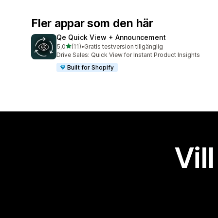
Fler appar som den här
Qe Quick View + Announcement
av 5 stjärnor
5,0
(11)
•
Gratis testversion tillgänglig
11 recensioner totalt
Drive Sales: Quick View for Instant Product Insights
Built for Shopify
Vil