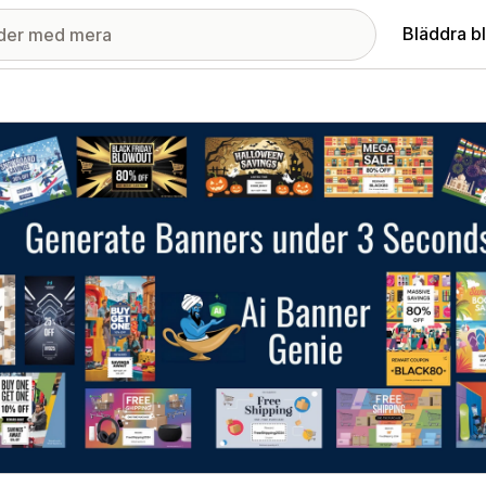
Bläddra b
ri med utvalda bilder