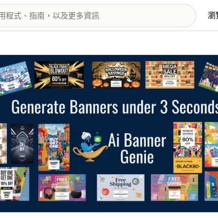
瀏
圖片圖庫