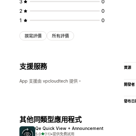
3
0
2
0
1
0
撰寫評價
所有評價
支援服務
資源
App 支援由 vpcloudtech 提供。
開發者
發布日
其他同類型應用程式
Qe Quick View + Announcement
滿分 5 顆星
5.0
(11)
•
提供免費試用