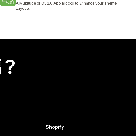
共有 4 則評價
A Multitude of OS2.0 App Blocks to Enhance your Theme
Layouts
嗎？
Shopify