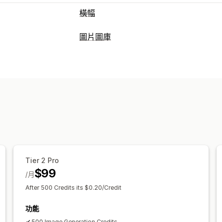
橫幅
橫幅類型
圖片圖庫
促銷資訊
圖庫類型
自訂
輪播
播放器
橫幅位置
行動裝置回應式設計
排程
自訂
拖放式編輯器
行動裝置回應式設計
Tier 2 Pro
$99
/月
After 500 Credits its $0.20/Credit
功能
500 Image Generation Credits