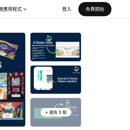
覽應用程式
登入
免費開始
+ 還有 3 個