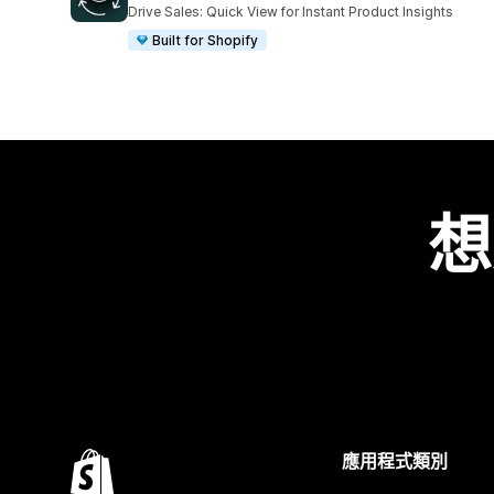
共有 11 則評價
Drive Sales: Quick View for Instant Product Insights
Built for Shopify
想
應用程式類別