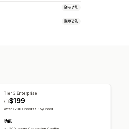
顯示功能
顯示功能
Tier 3 Enterprise
$199
/月
After 1200 Credits $.15/Credit
功能
1200 Image Generation Credits