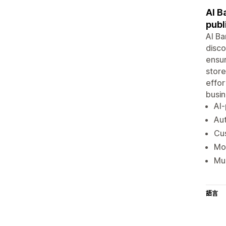
AI B
publ
AI Ba
disco
ensur
store
effor
busin
AI-
Aut
Cus
Mob
Mul
語言