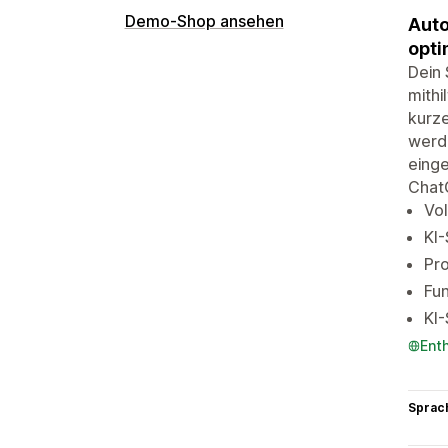
Demo-Shop ansehen
Auto
opti
Dein 
mithi
kurze
werd
einge
Chat
Vol
KI-
Pro
Fun
KI-
Ent
Sprac