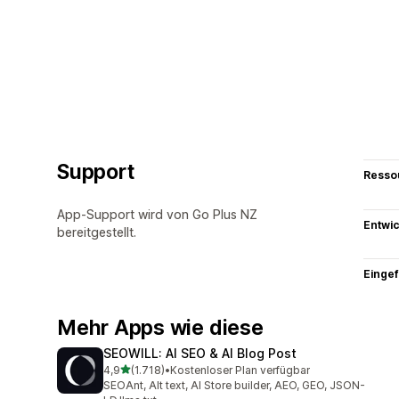
Support
Resso
App-Support wird von Go Plus NZ
Entwic
bereitgestellt.
Eingef
Mehr Apps wie diese
SEOWILL: AI SEO & AI Blog Post
von 5 Sternen
4,9
(1.718)
•
Kostenloser Plan verfügbar
1718 Rezensionen insgesamt
SEOAnt, Alt text, AI Store builder, AEO, GEO, JSON-