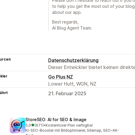
Please don't hesitate to reach out if you 
to help you get the most out of your blo
about our app.
Best regards,
AI Blog Agent Team.
urcen
Datenschutzerklärung
Dieser Entwickler bietet keinen direk
kler
Go Plus NZ
Lower Hutt, WGN, NZ
ührt
21. Februar 2025
StoreSEO: AI for SEO & Image
von 5 Sternen
5,0
(671)
•
Kostenloser Plan verfügbar
671 Rezensionen insgesamt
KI-SEO-Booster mit Bildoptimierer, Sitemap, SEO-Alt-