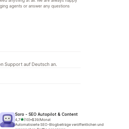
need anything at all. We are always happy
gging agents or answer any questions
ten Support auf Deutsch an.
Soro ‑ SEO Autopilot & Content
von 5 Sternen
4,7
(10)
•
$39/Monat
10 Rezensionen insgesamt
Automatisierte SEO-Blogbeiträge veröffentlichen und