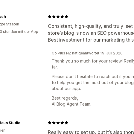
ach
igte Staaten
Consistent, high-quality, and truly 'set 
3 stunden mit der App
store’s blog is now an SEO powerhouse 
Best investment for our marketing this
Go Plus NZ hat geantwortet 19. Juli 2026
Thank you so much for your review! Reall
far.
Please don't hesitate to reach out if you 
to help you get the most out of your blo
about our app.
Best regards,
AI Blog Agent Team.
aus Studio
lien
Really easy to set up, but it’s also th