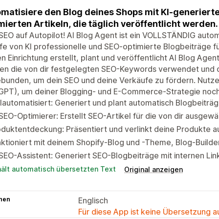
matisiere den Blog deines Shops mit KI-generiert
mierten Artikeln, die täglich veröffentlicht werden.
SEO auf Autopilot! AI Blog Agent ist ein VOLLSTÄNDIG autom
lfe von KI professionelle und SEO-optimierte Blogbeiträge fü
n Einrichtung erstellt, plant und veröffentlicht AI Blog Age
en die von dir festgelegten SEO-Keywords verwendet und 
bunden, um dein SEO und deine Verkäufe zu fördern. Nutze
GPT), um deiner Blogging- und E-Commerce-Strategie noch 
lautomatisiert: Generiert und plant automatisch Blogbeiträg
SEO-Optimierer: Erstellt SEO-Artikel für die von dir ausg
duktentdeckung: Präsentiert und verlinkt deine Produkte a
ktioniert mit deinem Shopify-Blog und -Theme, Blog-Build
SEO-Assistent: Generiert SEO-Blogbeiträge mit internen Li
hält automatisch übersetzten Text
Original anzeigen
hen
Englisch
Für diese App ist keine Übersetzung 