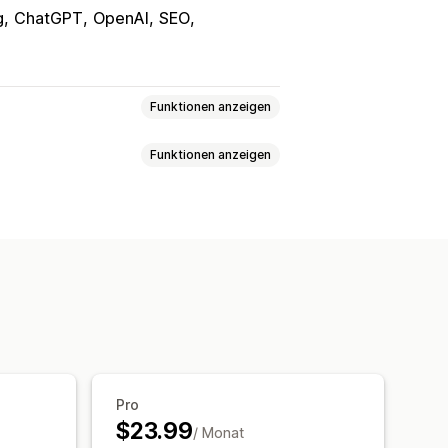
g
ChatGPT
OpenAI
SEO
Funktionen anzeigen
Funktionen anzeigen
Massenerstellung
dukte
Bilder
Automatische Planung
I-Generierung
Lokale SEO
rungen
-Analyse
Artikel-Tags
-Analyse
Analyse der Inhalte
Pro
$23.99
/ Monat