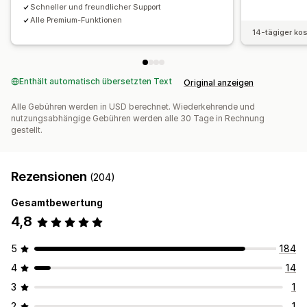
Schneller und freundlicher Support
Alle Premium-Funktionen
14-tägiger ko
Enthält automatisch übersetzten Text
Original anzeigen
Alle Gebühren werden in USD berechnet. Wiederkehrende und
nutzungsabhängige Gebühren werden alle 30 Tage in Rechnung
gestellt.
Rezensionen
(204)
Gesamtbewertung
4,8
5
184
4
14
3
1
2
1