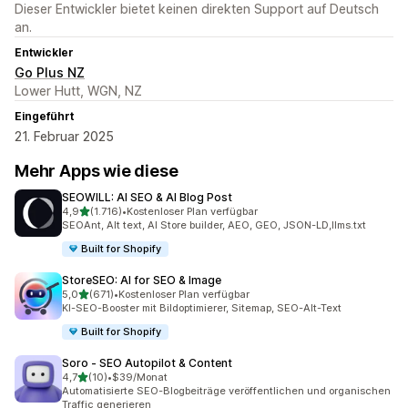
Dieser Entwickler bietet keinen direkten Support auf Deutsch
an.
Entwickler
Go Plus NZ
Lower Hutt, WGN, NZ
Eingeführt
21. Februar 2025
Mehr Apps wie diese
SEOWILL: AI SEO & AI Blog Post
von 5 Sternen
4,9
(1.716)
•
Kostenloser Plan verfügbar
1716 Rezensionen insgesamt
SEOAnt, Alt text, AI Store builder, AEO, GEO, JSON-LD,llms.txt
Built for Shopify
StoreSEO: AI for SEO & Image
von 5 Sternen
5,0
(671)
•
Kostenloser Plan verfügbar
671 Rezensionen insgesamt
KI-SEO-Booster mit Bildoptimierer, Sitemap, SEO-Alt-Text
Built for Shopify
Soro ‑ SEO Autopilot & Content
von 5 Sternen
4,7
(10)
•
$39/Monat
10 Rezensionen insgesamt
Automatisierte SEO-Blogbeiträge veröffentlichen und organischen
Traffic generieren