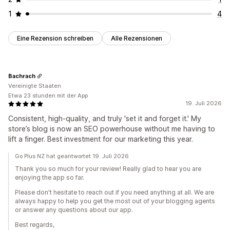
1
4
Eine Rezension schreiben
Alle Rezensionen
Bachrach
Vereinigte Staaten
Etwa 23 stunden mit der App
19. Juli 2026
Consistent, high-quality, and truly 'set it and forget it.' My
store’s blog is now an SEO powerhouse without me having to
lift a finger. Best investment for our marketing this year.
Go Plus NZ hat geantwortet 19. Juli 2026
Thank you so much for your review! Really glad to hear you are
enjoying the app so far.
Please don't hesitate to reach out if you need anything at all. We are
always happy to help you get the most out of your blogging agents
or answer any questions about our app.
Best regards,