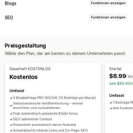
Blogs
Funktionen anzeigen
Erstellung von Inhalten
SEO
Funktionen anzeigen
KI-Generierung
Empfohlene Themen
Massenerstellung
SEO-Tools
Mehrere Sprachen
Eingebettete Produkte
Bilder
ALT-Text
Backlinks
Rich Snippets
KI-Generierung
Automatische Planung
Preisgestaltung
Lokale SEO
Optimierung der Inhalte
Automatisierungen
SEO
Wähle den Plan, der am besten zu deinem Unternehmen passt.
Leistungsüberwachung
Keyword-Optimierung
Alt-Tags
SEO-Analyse
Berichterstattung
Analysen
Keyword-Analyse
Artikel-Tags
Interne Verlinkung
Dauerhaft KOSTENLOS
Starter
Analyse der Inhalte
Website-Traffic
$8.99
Kostenlos
/ M
oder $89.90/Ja
Umfasst
Umfasst
3 Blogbeiträge PRO WOCHE (12 Beiträge pro Monat)
7 Beiträge 
Vollautomatische Veröffentlichung – einmal
einrichten und zurücklehnen
Alle Funktio
Fügt automatisch passende Bilder hinzu
SEO-optimierter Content
Präsentiert automatisch deine Produkte
Automatische interne Links und On-Page-SEO