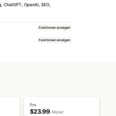
g
ChatGPT
OpenAI
SEO
Funktionen anzeigen
Funktionen anzeigen
Massenerstellung
dukte
Bilder
Automatische Planung
I-Generierung
Lokale SEO
rungen
-Analyse
Artikel-Tags
-Analyse
Analyse der Inhalte
Pro
$23.99
/ Monat