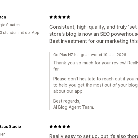
ach
igte Staaten
Consistent, high-quality, and truly 'set 
3 stunden mit der App
store’s blog is now an SEO powerhouse 
Best investment for our marketing this
Go Plus NZ hat geantwortet 19. Juli 2026
Thank you so much for your review! Reall
far.
Please don't hesitate to reach out if you 
to help you get the most out of your blo
about our app.
Best regards,
AI Blog Agent Team.
aus Studio
lien
Really easy to set up, but it’s also th