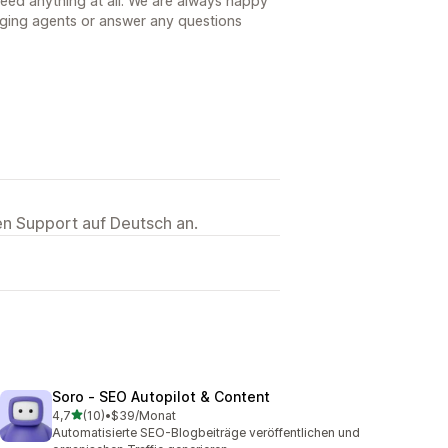
need anything at all. We are always happy
gging agents or answer any questions
ten Support auf Deutsch an.
Soro ‑ SEO Autopilot & Content
von 5 Sternen
4,7
(10)
•
$39/Monat
10 Rezensionen insgesamt
Automatisierte SEO-Blogbeiträge veröffentlichen und