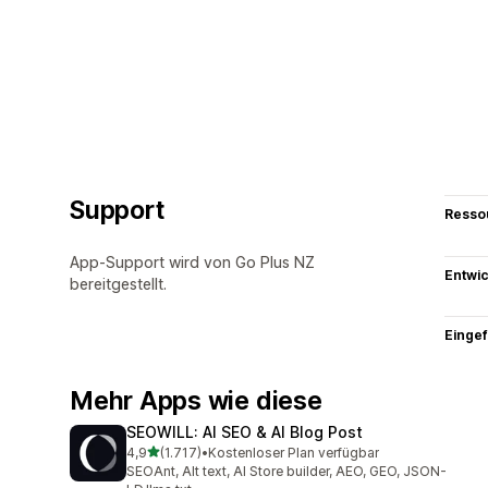
Support
Resso
App-Support wird von Go Plus NZ
Entwic
bereitgestellt.
Eingef
Mehr Apps wie diese
SEOWILL: AI SEO & AI Blog Post
von 5 Sternen
4,9
(1.717)
•
Kostenloser Plan verfügbar
1717 Rezensionen insgesamt
SEOAnt, Alt text, AI Store builder, AEO, GEO, JSON-