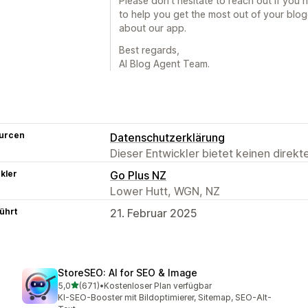
Please don't hesitate to reach out if you 
to help you get the most out of your blo
about our app.
Best regards,
AI Blog Agent Team.
urcen
Datenschutzerklärung
Dieser Entwickler bietet keinen direk
kler
Go Plus NZ
Lower Hutt, WGN, NZ
ührt
21. Februar 2025
StoreSEO: AI for SEO & Image
von 5 Sternen
5,0
(671)
•
Kostenloser Plan verfügbar
671 Rezensionen insgesamt
KI-SEO-Booster mit Bildoptimierer, Sitemap, SEO-Alt-