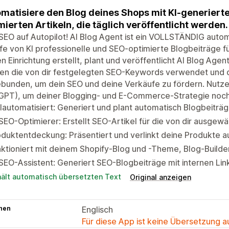
matisiere den Blog deines Shops mit KI-generiert
mierten Artikeln, die täglich veröffentlicht werden.
SEO auf Autopilot! AI Blog Agent ist ein VOLLSTÄNDIG autom
lfe von KI professionelle und SEO-optimierte Blogbeiträge fü
n Einrichtung erstellt, plant und veröffentlicht AI Blog Age
en die von dir festgelegten SEO-Keywords verwendet und 
bunden, um dein SEO und deine Verkäufe zu fördern. Nutze
GPT), um deiner Blogging- und E-Commerce-Strategie noch 
lautomatisiert: Generiert und plant automatisch Blogbeiträg
SEO-Optimierer: Erstellt SEO-Artikel für die von dir ausg
duktentdeckung: Präsentiert und verlinkt deine Produkte a
ktioniert mit deinem Shopify-Blog und -Theme, Blog-Build
SEO-Assistent: Generiert SEO-Blogbeiträge mit internen Li
hält automatisch übersetzten Text
Original anzeigen
hen
Englisch
Für diese App ist keine Übersetzung 