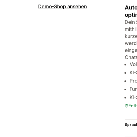
Demo-Shop ansehen
Auto
opti
Dein 
mithi
kurze
werd
einge
Chat
Vol
KI-
Pro
Fun
KI-
Ent
Sprac