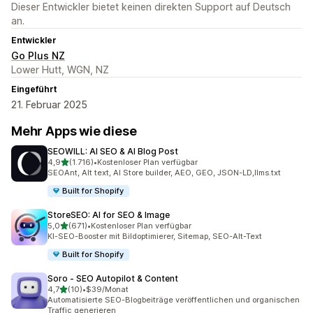
Dieser Entwickler bietet keinen direkten Support auf Deutsch
an.
Entwickler
Go Plus NZ
Lower Hutt, WGN, NZ
Eingeführt
21. Februar 2025
Mehr Apps wie diese
SEOWILL: AI SEO & AI Blog Post
von 5 Sternen
4,9
(1.716)
•
Kostenloser Plan verfügbar
1716 Rezensionen insgesamt
SEOAnt, Alt text, AI Store builder, AEO, GEO, JSON-LD,llms.txt
Built for Shopify
StoreSEO: AI for SEO & Image
von 5 Sternen
5,0
(671)
•
Kostenloser Plan verfügbar
671 Rezensionen insgesamt
KI-SEO-Booster mit Bildoptimierer, Sitemap, SEO-Alt-Text
Built for Shopify
Soro ‑ SEO Autopilot & Content
von 5 Sternen
4,7
(10)
•
$39/Monat
10 Rezensionen insgesamt
Automatisierte SEO-Blogbeiträge veröffentlichen und organischen
Traffic generieren