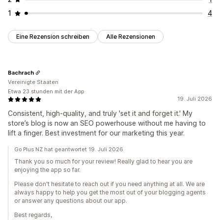
1
4
Eine Rezension schreiben
Alle Rezensionen
Bachrach
Vereinigte Staaten
Etwa 23 stunden mit der App
19. Juli 2026
Consistent, high-quality, and truly 'set it and forget it.' My
store’s blog is now an SEO powerhouse without me having to
lift a finger. Best investment for our marketing this year.
Go Plus NZ hat geantwortet 19. Juli 2026
Thank you so much for your review! Really glad to hear you are
enjoying the app so far.
Please don't hesitate to reach out if you need anything at all. We are
always happy to help you get the most out of your blogging agents
or answer any questions about our app.
Best regards,