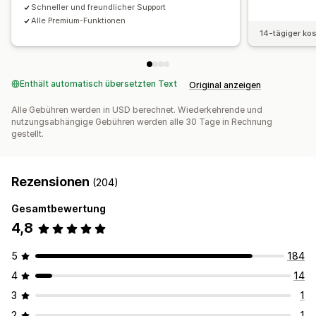
Schneller und freundlicher Support
Alle Premium-Funktionen
14-tägiger ko
Enthält automatisch übersetzten Text
Original anzeigen
Alle Gebühren werden in USD berechnet. Wiederkehrende und
nutzungsabhängige Gebühren werden alle 30 Tage in Rechnung
gestellt.
Rezensionen
(204)
Gesamtbewertung
4,8
5
184
4
14
3
1
2
1