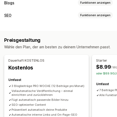
Blogs
Funktionen anzeigen
Erstellung von Inhalten
SEO
Funktionen anzeigen
KI-Generierung
Empfohlene Themen
Massenerstellung
SEO-Tools
Mehrere Sprachen
Eingebettete Produkte
Bilder
ALT-Text
Backlinks
Rich Snippets
KI-Generierung
Automatische Planung
Preisgestaltung
Lokale SEO
Optimierung der Inhalte
Automatisierungen
SEO
Wähle den Plan, der am besten zu deinem Unternehmen passt.
Leistungsüberwachung
Keyword-Optimierung
Alt-Tags
SEO-Analyse
Berichterstattung
Analysen
Keyword-Analyse
Artikel-Tags
Interne Verlinkung
Dauerhaft KOSTENLOS
Starter
Analyse der Inhalte
Website-Traffic
$8.99
Kostenlos
/ M
oder $89.90/Ja
Umfasst
Umfasst
3 Blogbeiträge PRO WOCHE (12 Beiträge pro Monat)
7 Beiträge 
Vollautomatische Veröffentlichung – einmal
einrichten und zurücklehnen
Alle Funktio
Fügt automatisch passende Bilder hinzu
SEO-optimierter Content
Präsentiert automatisch deine Produkte
Automatische interne Links und On-Page-SEO