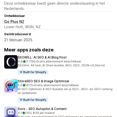
Deze ontwikkelaar biedt geen directe ondersteuning in het
Nederlands.
Ontwikkelaar
Go Plus NZ
Lower Hutt, WGN, NZ
Geïntroduceerd
21 februari 2025
Meer apps zoals deze
SEOWILL: AI SEO & AI Blog Post
van 5 sterren
4,8
(1.719)
•
Gratis abonnement beschikbaar
1719 recensies in totaal
SEOAnt, Alt text, AI Store builder, AEO, GEO, JSON-LD,llms.txt
Built for Shopify
StoreSEO SEO & Image Optimizer
van 5 sterren
5,0
(671)
•
Gratis abonnement beschikbaar
671 recensies in totaal
AI SEO Optimizer & SEO Booster om je SEO-, AEO- en GEO-ranking
te verbeteren
Built for Shopify
Soro ‑ SEO Autopilot & Content
van 5 sterren
4,7
(10)
•
$39 per maand
10 recensies in totaal
Publiceer geautomatiseerde SEO-blogposts en genereer organisch