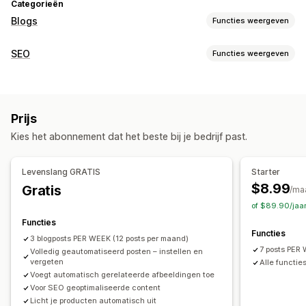
Categorieën
Blogs
Functies weergeven
Contentontwikkeling
SEO
Functies weergeven
AI-generatie
Aanbevolen onderwerpen
In bulk aanmaken
SEO-tools
Meerdere talen
Ingesloten producten
Afbeeldingen
Alt-tekst
Backlinks
Rich snippets
AI-generatie
Automatische planning
Prijs
Lokale SEO
Contentoptimalisatie
Automatiseringen
SEO
Kies het abonnement dat het beste bij je bedrijf past.
Prestaties bijhouden
Trefwoordoptimalisatie
Alt-tags
SEO-analyse
Artikeltags
Rapportage
Analytics
Trefwoordanalyse
Contentanalyse
Interne links
Levenslang GRATIS
Starter
Websiteverkeer
$8.99
Gratis
/ma
of $89.90/jaa
Functies
Functies
3 blogposts PER WEEK (12 posts per maand)
7 posts PER
Volledig geautomatiseerd posten – instellen en
vergeten
Alle functi
Voegt automatisch gerelateerde afbeeldingen toe
Voor SEO geoptimaliseerde content
Licht je producten automatisch uit