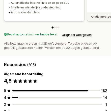
Automatische interne links en on-page SEO
Snelle en vriendelijke ondersteuning
Alle premiumfuncties
Gratis proefp
Bevat automatisch vertaalde tekst
Origineel weergeven
Alle betalingen worden in USD gefactureerd. Terugkerende en op
gebruik gebaseerde kosten worden om de 30 dagen gefactureerd.
Recensies
(205)
Algemene beoordeling
4,8
5
182
4
14
3
1