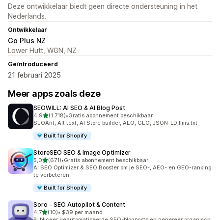
Deze ontwikkelaar biedt geen directe ondersteuning in het
Nederlands.
Ontwikkelaar
Go Plus NZ
Lower Hutt, WGN, NZ
Geïntroduceerd
21 februari 2025
Meer apps zoals deze
SEOWILL: AI SEO & AI Blog Post
van 5 sterren
4,9
(1.718)
•
Gratis abonnement beschikbaar
1718 recensies in totaal
SEOAnt, Alt text, AI Store builder, AEO, GEO, JSON-LD,llms.txt
Built for Shopify
StoreSEO SEO & Image Optimizer
van 5 sterren
5,0
(671)
•
Gratis abonnement beschikbaar
671 recensies in totaal
AI SEO Optimizer & SEO Booster om je SEO-, AEO- en GEO-ranking
te verbeteren
Built for Shopify
Soro ‑ SEO Autopilot & Content
van 5 sterren
4,7
(10)
•
$39 per maand
10 recensies in totaal
Publiceer geautomatiseerde SEO-blogposts en genereer organisch