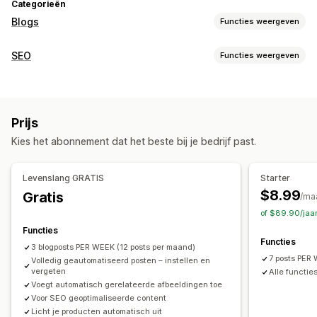
Categorieën
Blogs
Functies weergeven
Contentontwikkeling
SEO
Functies weergeven
AI-generatie
Aanbevolen onderwerpen
In bulk aanmaken
SEO-tools
Meerdere talen
Ingesloten producten
Afbeeldingen
Alt-tekst
Backlinks
Rich snippets
AI-generatie
Automatische planning
Prijs
Lokale SEO
Contentoptimalisatie
Automatiseringen
SEO
Kies het abonnement dat het beste bij je bedrijf past.
Prestaties bijhouden
Trefwoordoptimalisatie
Alt-tags
SEO-analyse
Artikeltags
Rapportage
Analytics
Trefwoordanalyse
Contentanalyse
Interne links
Levenslang GRATIS
Starter
Websiteverkeer
$8.99
Gratis
/ma
of $89.90/jaa
Functies
Functies
3 blogposts PER WEEK (12 posts per maand)
7 posts PER
Volledig geautomatiseerd posten – instellen en
vergeten
Alle functi
Voegt automatisch gerelateerde afbeeldingen toe
Voor SEO geoptimaliseerde content
Licht je producten automatisch uit