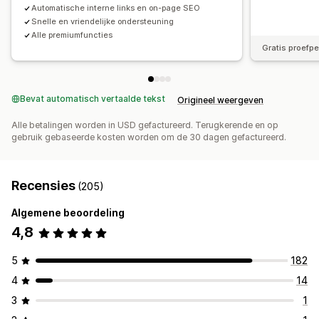
Automatische interne links en on-page SEO
Snelle en vriendelijke ondersteuning
Alle premiumfuncties
Gratis proefp
Bevat automatisch vertaalde tekst
Origineel weergeven
Alle betalingen worden in USD gefactureerd. Terugkerende en op
gebruik gebaseerde kosten worden om de 30 dagen gefactureerd.
Recensies
(205)
Algemene beoordeling
4,8
5
182
4
14
3
1