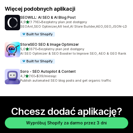
Więcej podobnych aplikacji
SEOWILL: AI SEO & AI Blog Post
na 5 gwiazdek
4,9
(1 716)
•
Bezpłatny plan jest dostępny
Łączna liczba recenzji: 1716
SEOAnt,SEO Optimizer,Alt text,AI Store Builder,AEO,GEO,JSON-LD
Built for Shopify
StoreSEO SEO & Image Optimizer
na 5 gwiazdek
5,0
(671)
•
Bezpłatny plan jest dostępny
Łączna liczba recenzji: 671
AI SEO Optimizer & SEO Booster to Improve SEO, AEO & GEO Rank
Built for Shopify
Soro ‑ SEO Autopilot & Content
na 5 gwiazdek
4,7
(10)
•
$39/miesiąc
Łączna liczba recenzji: 10
Publish automated SEO blog posts and get organic traffic
Chcesz dodać aplikację?
Wypróbuj Shopify za darmo przez 3 dni