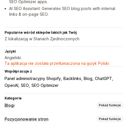
SEO Optimizer apps.
AI SEO Assistant: Generates SEO blog posts with internal
links & on-page SEO.
Popularne wśród sklepów takich jak Twój
Z lokalizacją w Stanach Zjednoczonych
Języki
Angielski
Ta aplikacja nie została przetłumaczona na język Polski
Współpracuje z
Panel administracyjny Shopify
Backlinks
Blog
ChatGPT
OpenAI
SEO
SEO Optimizer
Kategorie
Blogi
Pokaż funkcje
Tworzenie treści
Pozycjonowanie stron
Pokaż funkcje
Generowanie treści przy pomocy AI