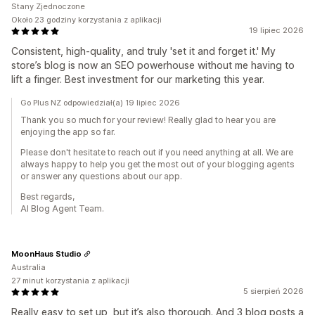
Stany Zjednoczone
Około 23 godziny korzystania z aplikacji
19 lipiec 2026
Consistent, high-quality, and truly 'set it and forget it.' My
store’s blog is now an SEO powerhouse without me having to
lift a finger. Best investment for our marketing this year.
Go Plus NZ odpowiedział(a) 19 lipiec 2026
Thank you so much for your review! Really glad to hear you are
enjoying the app so far.
Please don't hesitate to reach out if you need anything at all. We are
always happy to help you get the most out of your blogging agents
or answer any questions about our app.
Best regards,
AI Blog Agent Team.
MoonHaus Studio
Australia
27 minut korzystania z aplikacji
5 sierpień 2026
Really easy to set up, but it’s also thorough. And 3 blog posts a