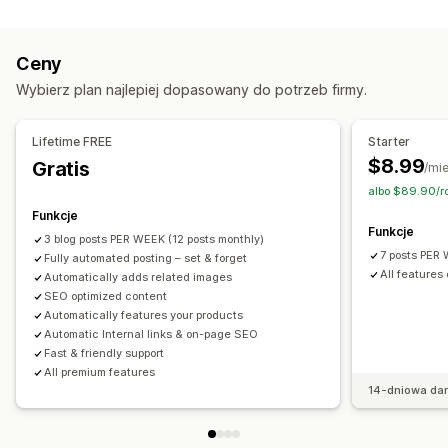
Narzędzia SEO
Rekomendowane tematy
Tworzenie zbiorcze
Alternatywny tekst
Linki przychodzące
Wielojęzyczne
Produkty osadzone
Obrazy
Ceny
Fragmenty rozszerzone
Automatyczne planowanie
Wybierz plan najlepiej dopasowany do potrzeb firmy.
Generowanie treści przy pomocy AI
SEO lokalne
Pozycjonowanie stron
Optymalizacja zawartości
Automatyzacje
Optymalizacja słów kluczowych
Alternatywne tagi
Lifetime FREE
Starter
Monitorowanie wydajności
Analiza SEO
Tagi artykułów
Linkowanie wewnętrzne
$8.99
Gratis
/mi
Raportowanie
Analizy
Analizy słów kluczowych
albo $89.90/r
Analizy zawartości
Ruch na stronie internetowej
Funkcje
Funkcje
3 blog posts PER WEEK (12 posts monthly)
7 posts PER
Fully automated posting – set & forget
All features
Automatically adds related images
SEO optimized content
Automatically features your products
Automatic Internal links & on-page SEO
Fast & friendly support
All premium features
14-dniowa da