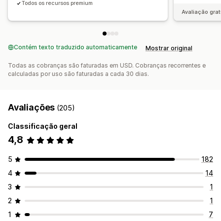
Todos os recursos premium
Avaliação grat
Contém texto traduzido automaticamente
Mostrar original
Todas as cobranças são faturadas em USD. Cobranças recorrentes e
calculadas por uso são faturadas a cada 30 dias.
Avaliações
(205)
Classificação geral
4,8
5
182
4
14
3
1
2
1
1
7