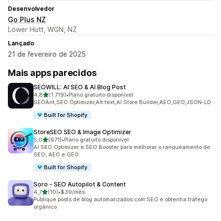
Desenvolvedor
Go Plus NZ
Lower Hutt, WGN, NZ
Lançado
21 de fevereiro de 2025
Mais apps parecidos
SEOWILL: AI SEO & AI Blog Post
de 5 estrelas
4,8
(1.719)
•
Plano gratuito disponível
1719 avaliações ao todo
SEOAnt,SEO Optimizer,Alt text,AI Store Builder,AEO,GEO,JSON-LD
Built for Shopify
StoreSEO SEO & Image Optimizer
de 5 estrelas
5,0
(671)
•
Plano gratuito disponível
671 avaliações ao todo
AI SEO Optimizer e SEO Booster para melhorar o ranqueamento de
SEO, AEO e GEO
Built for Shopify
Soro ‑ SEO Autopilot & Content
de 5 estrelas
4,7
(10)
•
$39/mês
10 avaliações ao todo
Publique posts de blog automatizados com SEO e obtenha tráfego
orgânico