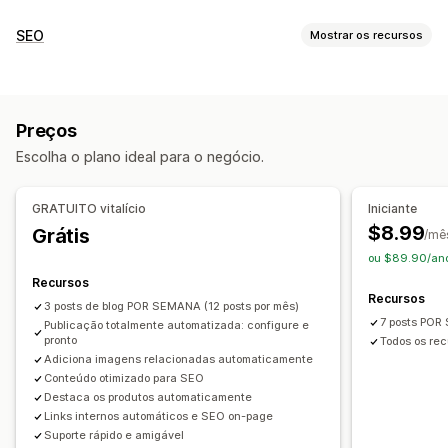
Criação de conteúdo
SEO
Mostrar os recursos
Geração por IA
Tópicos recomendados
Criação em massa
Ferramentas de SEO
Em vários idiomas
Produtos incorporados
Imagens
Texto alternativo
Links de retorno
Rich snippets
Agendamento automático
Preços
Geração por IA
SEO local
Otimização de conteúdo
SEO
Escolha o plano ideal para o negócio.
Automações
Otimização de palavra-chave
Tags alternativas
Monitoramento de desempenho
Análise de SEO
Tags de anúncios
Links internos
GRATUITO vitalício
Iniciante
Relatórios
Análises
Análise de palavras-chave
$8.99
Grátis
/mê
Análise de conteúdo
Tráfego de sites
ou $89.90/ano
Recursos
Recursos
3 posts de blog POR SEMANA (12 posts por mês)
7 posts POR
Publicação totalmente automatizada: configure e
pronto
Todos os rec
Adiciona imagens relacionadas automaticamente
Conteúdo otimizado para SEO
Destaca os produtos automaticamente
Links internos automáticos e SEO on-page
Suporte rápido e amigável