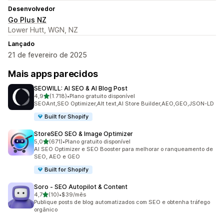
Desenvolvedor
Go Plus NZ
Lower Hutt, WGN, NZ
Lançado
21 de fevereiro de 2025
Mais apps parecidos
SEOWILL: AI SEO & AI Blog Post
de 5 estrelas
4,9
(1.718)
•
Plano gratuito disponível
1718 avaliações ao todo
SEOAnt,SEO Optimizer,Alt text,AI Store Builder,AEO,GEO,JSON-LD
Built for Shopify
StoreSEO SEO & Image Optimizer
de 5 estrelas
5,0
(671)
•
Plano gratuito disponível
671 avaliações ao todo
AI SEO Optimizer e SEO Booster para melhorar o ranqueamento de
SEO, AEO e GEO
Built for Shopify
Soro ‑ SEO Autopilot & Content
de 5 estrelas
4,7
(10)
•
$39/mês
10 avaliações ao todo
Publique posts de blog automatizados com SEO e obtenha tráfego
orgânico