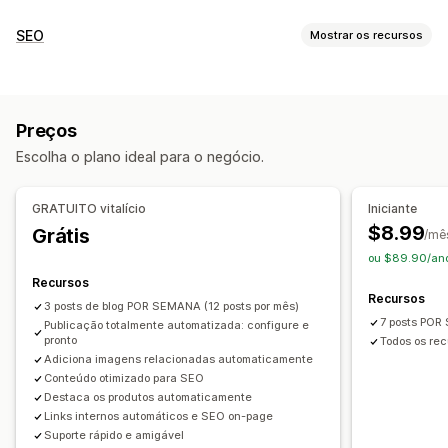
Criação de conteúdo
SEO
Mostrar os recursos
Geração por IA
Tópicos recomendados
Criação em massa
Ferramentas de SEO
Em vários idiomas
Produtos incorporados
Imagens
Texto alternativo
Links de retorno
Rich snippets
Agendamento automático
Preços
Geração por IA
SEO local
Otimização de conteúdo
SEO
Escolha o plano ideal para o negócio.
Automações
Otimização de palavra-chave
Tags alternativas
Monitoramento de desempenho
Análise de SEO
Tags de anúncios
Links internos
GRATUITO vitalício
Iniciante
Relatórios
Análises
Análise de palavras-chave
$8.99
Grátis
/mê
Análise de conteúdo
Tráfego de sites
ou $89.90/ano
Recursos
Recursos
3 posts de blog POR SEMANA (12 posts por mês)
7 posts POR
Publicação totalmente automatizada: configure e
pronto
Todos os rec
Adiciona imagens relacionadas automaticamente
Conteúdo otimizado para SEO
Destaca os produtos automaticamente
Links internos automáticos e SEO on-page
Suporte rápido e amigável