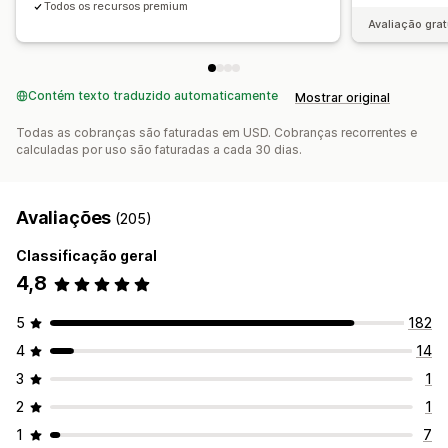
Todos os recursos premium
Avaliação grat
Contém texto traduzido automaticamente
Mostrar original
Todas as cobranças são faturadas em USD. Cobranças recorrentes e
calculadas por uso são faturadas a cada 30 dias.
Avaliações
(205)
Classificação geral
4,8
5
182
4
14
3
1
2
1
1
7