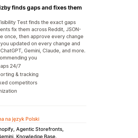
zby finds gaps and fixes them
Visibility Test finds the exact gaps
ents fix them across Reddit, JSON-
ure once, then approve every change
p you updated on every change and
ss ChatGPT, Gemini, Claude, and more.
recommending you
 gaps 24/7
orting & tracking
nked competitors
mization
a na język Polski
hopify
Agentic Storefronts
Gemini
Knowledge Base