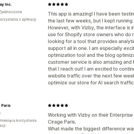
ay Inc.
Zjednoczone
This app is amazing! I have been test
orzystania z aplikacji
the last few weeks, but I kept running
However, with Vizby, the interface is 
use for Shopify store owners who do
looking for a tool that provides analyt
support all in one. I am especially ex
optimization tool and the blog optimiza
customer service is also amazing and
that I reach out! I am excited to conti
website traffic over the next few we
optimize our store for AI search traffic
 Paris
a
Working with Vizby on their Enterpris
miesiąca korzystania
Cirage Paris.
acji
What made the biggest difference was 