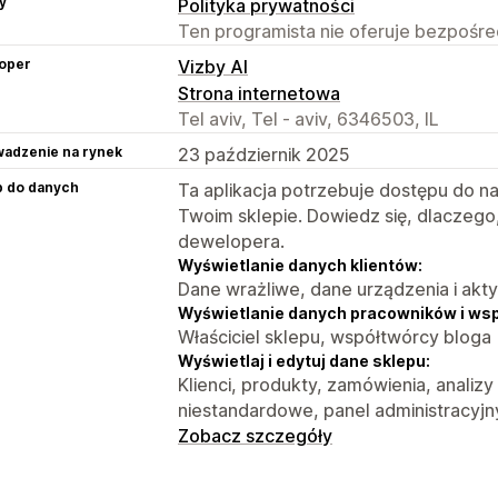
y
Polityka prywatności
Ten programista nie oferuje bezpośred
oper
Vizby AI
Strona internetowa
Tel aviv, Tel - aviv, 6346503, IL
adzenie na rynek
23 październik 2025
p do danych
Ta aplikacja potrzebuje dostępu do n
Twoim sklepie. Dowiedz się, dlaczego
dewelopera.
Wyświetlanie danych klientów:
Dane wrażliwe, dane urządzenia i akt
Wyświetlanie danych pracowników i ws
Właściciel sklepu, współtwórcy bloga
Wyświetlaj i edytuj dane sklepu:
Klienci, produkty, zamówienia, analizy
niestandardowe, panel administracyjn
Zobacz szczegóły