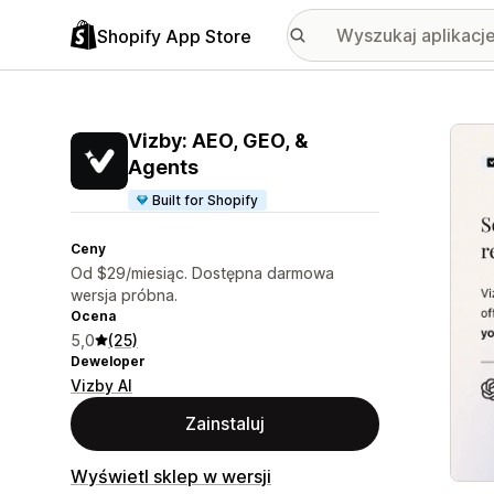
Shopify App Store
Wyróż
Vizby: AEO, GEO, &
Agents
Built for Shopify
Ceny
Od $29/miesiąc. Dostępna darmowa
wersja próbna.
Ocena
5,0
(25)
Deweloper
Vizby AI
Zainstaluj
Wyświetl sklep w wersji