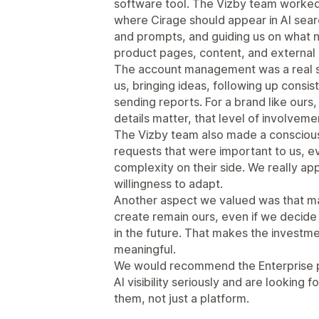
software tool. The Vizby team worked
where Cirage should appear in AI searc
and prompts, and guiding us on what 
product pages, content, and external
The account management was a real st
us, bringing ideas, following up consi
sending reports. For a brand like ours
details matter, that level of involvem
The Vizby team also made a consciou
requests that were important to us, e
complexity on their side. We really app
willingness to adapt.
Another aspect we valued was that ma
create remain ours, even if we decid
in the future. That makes the invest
meaningful.
We would recommend the Enterprise p
AI visibility seriously and are looking 
them, not just a platform.