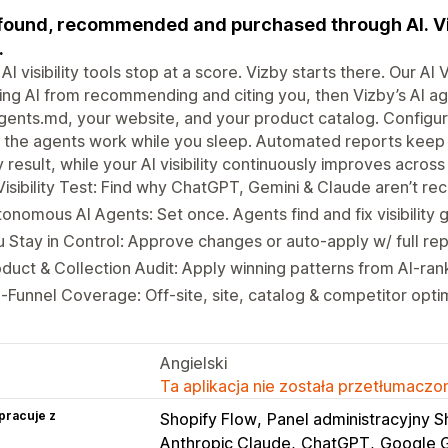
found, recommended and purchased through AI. Vi
.
AI visibility tools stop at a score. Vizby starts there. Our AI 
ng AI from recommending and citing you, then Vizby’s AI ag
gents.md, your website, and your product catalog. Config
t the agents work while you sleep. Automated reports kee
 result, while your AI visibility continuously improves acro
Visibility Test: Find why ChatGPT, Gemini & Claude aren’t 
onomous AI Agents: Set once. Agents find and fix visibility
 Stay in Control: Approve changes or auto-apply w/ full rep
duct & Collection Audit: Apply winning patterns from AI-ra
l-Funnel Coverage: Off-site, site, catalog & competitor opti
Angielski
Ta aplikacja nie została przetłumaczon
pracuje z
Shopify Flow
Panel administracyjny S
Anthropic Claude
ChatGPT
Google 