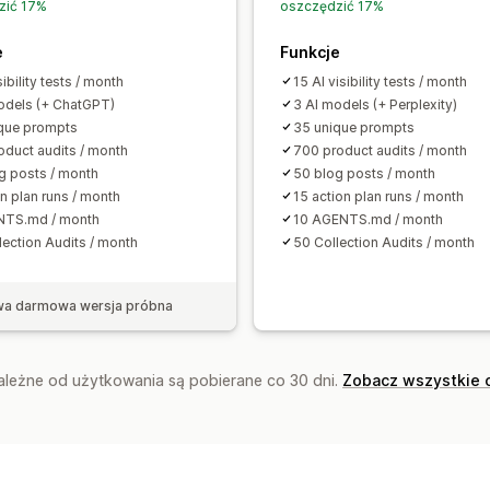
Automatyczna optymalizacja
Wyszuk
zić 17%
oszczędzić 17%
e
Funkcje
sibility tests / month
15 AI visibility tests / month
odels (+ ChatGPT)
3 AI models (+ Perplexity)
que prompts
35 unique prompts
oduct audits / month
700 product audits / month
g posts / month
50 blog posts / month
on plan runs / month
15 action plan runs / month
NTS.md / month
10 AGENTS.md / month
lection Audits / month
50 Collection Audits / month
wa darmowa wersja próbna
zależne od użytkowania są pobierane co 30 dni.
Zobacz wszystkie 