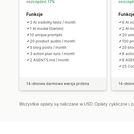
oszczędzić 17%
oszczęd
Funkcje
Funkcj
3 AI visibility tests / month
8 AI vi
1 AI model (Gemini)
2 AI m
10 unique prompts
20 uni
20 product audits / month
100 pr
5 blog posts / month
20 blo
3 action plan runs / month
8 acti
2 AGENTS.md / month
8 AGE
25 Col
14-dniowa darmowa wersja próbna
14-dnio
Wszystkie opłaty są naliczane w USD. Opłaty cykliczne i 