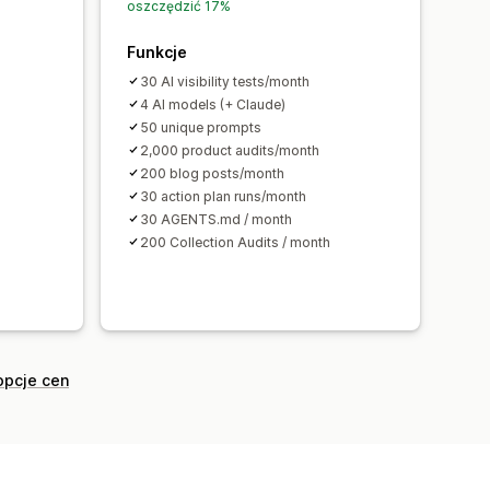
iwanie słów kluczowych
oszczędzić 17%
Funkcje
30 AI visibility tests/month
4 AI models (+ Claude)
50 unique prompts
2,000 product audits/month
200 blog posts/month
30 action plan runs/month
30 AGENTS.md / month
200 Collection Audits / month
opcje cen