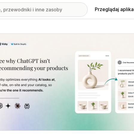
Przeglądaj aplika
nione obrazy w galerii