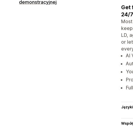
demonstracyjnej
Get 
24/7
Most 
keepi
LD, a
or le
every
AI 
Aut
You
Pro
Ful
Języki
Współ