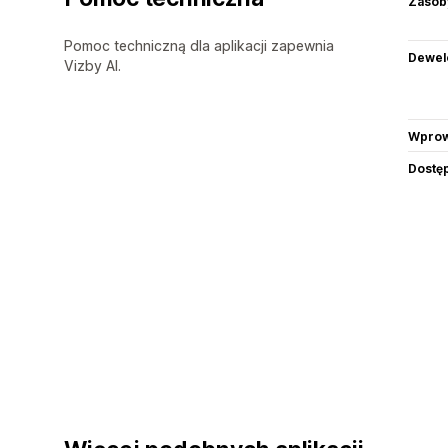
Zasob
Pomoc techniczną dla aplikacji zapewnia
Dewel
Vizby AI.
Wprow
Dostę