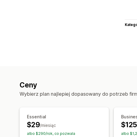
Katego
Ceny
Wybierz plan najlepiej dopasowany do potrzeb fir
Essential
Busine
$29
$12
/miesiąc
albo $290/rok, co pozwala
albo $1,