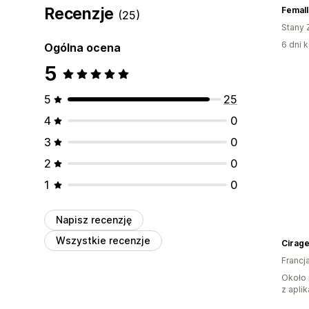
Recenzje
Femall
(25)
Stany 
6 dni k
Ogólna ocena
5
5
25
4
0
3
0
2
0
1
0
Napisz recenzję
Wszystkie recenzje
Cirage
Francj
Około 
z aplik