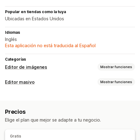
Popular en tiendas como la tuya
Ubicadas en Estados Unidos
Idiomas
Inglés
Esta aplicación no está traducida al Español
Categorías
Editor de imágenes
Mostrar funciones
Optimización de la imagen
Editor masivo
Mostrar funciones
Eliminación de fondo
Control de calidad
Generación de IA
Recursos editables
Imágenes
Precios
Acciones
Elige el plan que mejor se adapte a tu negocio.
Optimización de la imagen
Asistencia de IA
Edición masiva
Gratis