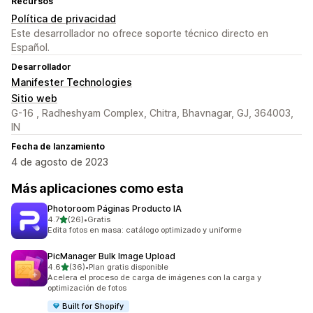
Recursos
Política de privacidad
Este desarrollador no ofrece soporte técnico directo en
Español.
Desarrollador
Manifester Technologies
Sitio web
G-16 , Radheshyam Complex, Chitra, Bhavnagar, GJ, 364003,
IN
Fecha de lanzamiento
4 de agosto de 2023
Más aplicaciones como esta
Photoroom Páginas Producto IA
de 5 estrellas
4.7
(26)
•
Gratis
26 reseñas en total
Edita fotos en masa: catálogo optimizado y uniforme
PicManager Bulk Image Upload
de 5 estrellas
4.6
(36)
•
Plan gratis disponible
36 reseñas en total
Acelera el proceso de carga de imágenes con la carga y
optimización de fotos
Built for Shopify