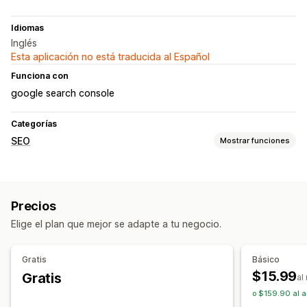
Idiomas
Inglés
Esta aplicación no está traducida al Español
Funciona con
google search console
Categorías
SEO
Mostrar funciones
Herramientas de SEO
Texto alternativo
Metaetiqueta
Edición masiva
Precios
Generación de IA
Optimización del contenido
Elige el plan que mejor se adapte a tu negocio.
Optimización de metadatos
Automatizaciones
Monitorear el rendimiento
Gratis
Básico
Puntuación SEO
Información útil y consejos
$15.99
Gratis
al
Informes y estadísticas
Análisis de la competencia
o $159.90 al a
Análisis de palabra clave
Análisis de velocidad