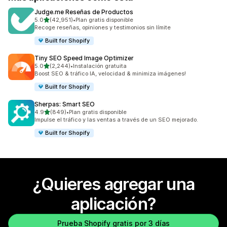
Judge.me Reseñas de Productos
de 5 estrellas
5.0
(42,951)
•
Plan gratis disponible
42951 reseñas en total
Recoge reseñas, opiniones y testimonios sin límite
Built for Shopify
Tiny SEO Speed Image Optimizer
de 5 estrellas
5.0
(2,244)
•
Instalación gratuita
2244 reseñas en total
Boost SEO & tráfico IA, velocidad & minimiza imágenes!
Built for Shopify
Sherpas: Smart SEO
de 5 estrellas
4.9
(849)
•
Plan gratis disponible
849 reseñas en total
Impulse el tráfico y las ventas a través de un SEO mejorado.
Built for Shopify
¿Quieres agregar una
aplicación?
Prueba Shopify gratis por 3 días