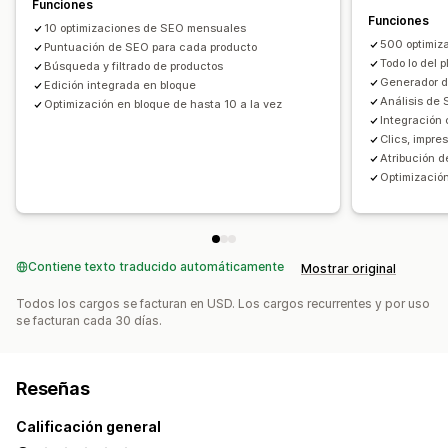
Funciones
Funciones
Análisis de contenido
Seguimiento
10 optimizaciones de SEO mensuales
500 optimiz
Seguimiento de posicionamiento
Puntuación de SEO para cada producto
Todo lo del p
Búsqueda y filtrado de productos
Seguimiento de conversión
Tráfico del sitio web
Prueba
Generador d
Edición integrada en bloque
Análisis de
Optimización en bloque de hasta 10 a la vez
Integración
Clics, impre
Atribución 
Optimización
Contiene texto traducido automáticamente
Mostrar original
Todos los cargos se facturan en USD. Los cargos recurrentes y por uso
se facturan cada 30 días.
Reseñas
Calificación general