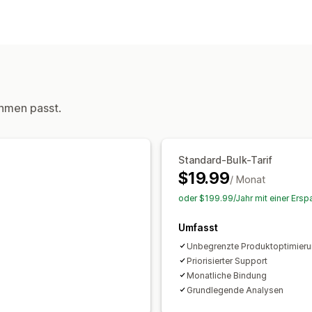
SEO-Tools
ALT-Text
Meta-Tags
Massenbearbei
Metadaten-Optimierung
Leistungsüberwachung
SEO-Wertung
hmen passt.
Standard-Bulk-Tarif
$19.99
/ Monat
oder $199.99/Jahr mit einer Ersp
Umfasst
Unbegrenzte Produktoptimier
Priorisierter Support
Monatliche Bindung
Grundlegende Analysen