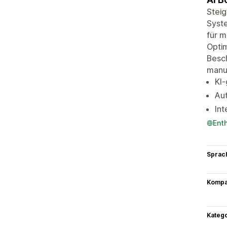
Steig
Syste
für m
Optim
Besch
manue
KI-
Aut
Int
Ent
Sprac
Kompat
Kateg