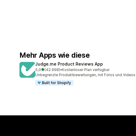
Mehr Apps wie diese
Judge.me Product Reviews App
von 5 Sternen
5,0
(42.998)
•
Kostenloser Plan verfügbar
42998 Rezensionen insgesamt
Unbegrenzte Produktbewertungen, mit Fotos und Videos
Built for Shopify