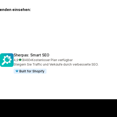
genden einsehen:
Sherpas: Smart SEO
von 5 Sternen
4,9
(849)
•
Kostenloser Plan verfügbar
849 Rezensionen insgesamt
Steigern Sie Traffic und Verkäufe durch verbesserte SEO.
Built for Shopify