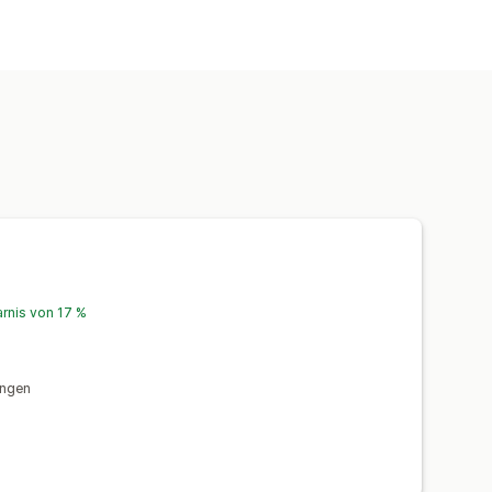
tung
KI-Generierung
arnis von 17 %
ungen