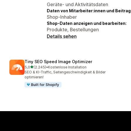
Geräte- und Aktivitätsdaten
Daten von Mitarbeiter:innen und Beitra
Shop-Inhaber
Shop-Daten anzeigen und bearbeiten:
Produkte, Bestellungen
Details sehen
Tiny SEO Speed Image Optimizer
von 5 Sternen
5,0
(2.245)
•
Kostenlose Installation
2245 Rezensionen insgesamt
SEO & KI-Traffic, Seitengeschwindigkeit & Bilder
optimieren!
Built for Shopify