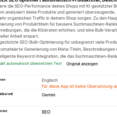
ere die SEO-Performance deines Shops mit KI-gestützter Bu
m analysiert deine Produkte und generiert überzeugende, 
ehr organischen Traffic in deinem Shop sorgen. Zu den Hau
ierung von Produkttiteln für bessere Suchmaschinen-Ranki
reibungen, die die Klickraten erhöhen, und eine Bulk-Verar
ller Arbeit erspart.
gestützte SEO-Bulk-Optimierung für unbegrenzt viele Prod
omatisierte Generierung von Meta-Titeln, Beschreibungen 
elligente Keyword-Integration, die das Suchmaschinen-Ran
hält automatisch übersetzten Text
Original anzeigen
hen
Englisch
Für diese App ist keine Übersetzung 
ibel mit
Gemini
orien
SEO