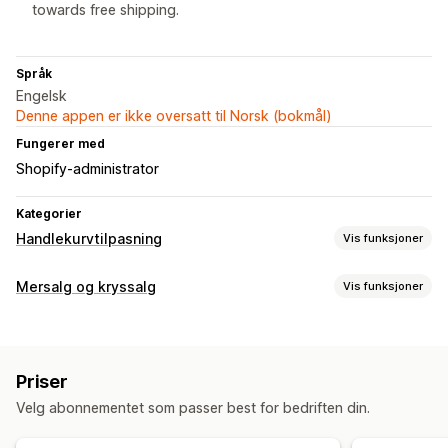
towards free shipping.
Språk
Engelsk
Denne appen er ikke oversatt til Norsk (bokmål)
Fungerer med
Shopify-administrator
Kategorier
Handlekurvtilpasning
Vis funksjoner
Handlekurv-visning
Mersalg og kryssalg
Vis funksjoner
Handlekurvskuff
Festet handlekurv
Tilpasning
Mersalg
Mersalg i handlekurv
Kunngjøringsfelt
Festet handlekurv
Produktanbefalinger
Fraktfelt
Priser
Handlekurvskuff
Popup-vinduer
Flere språk
Velg abonnementet som passer best for bedriften din.
Kassetilpasning
Tilbud og anbefalinger
Flere språk
KI-anbefalinger