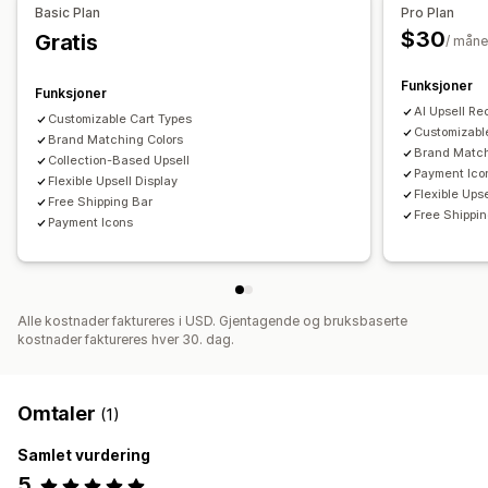
Basic Plan
Pro Plan
$30
Gratis
Analyse
/ mån
Anbefalingsytelse
Funksjoner
Funksjoner
AI Upsell R
Customizable Cart Types
Customizabl
Brand Matching Colors
Brand Match
Collection-Based Upsell
Payment Ico
Flexible Upsell Display
Flexible Upse
Free Shipping Bar
Free Shippi
Payment Icons
Alle kostnader faktureres i USD. Gjentagende og bruksbaserte
kostnader faktureres hver 30. dag.
Omtaler
(1)
Samlet vurdering
5