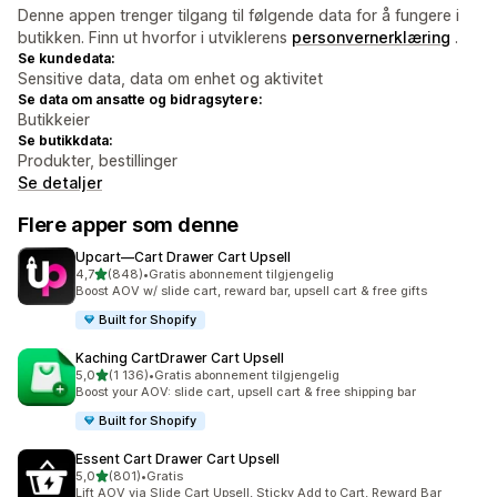
Denne appen trenger tilgang til følgende data for å fungere i
butikken. Finn ut hvorfor i utviklerens
personvernerklæring
.
Se kundedata:
Sensitive data, data om enhet og aktivitet
Se data om ansatte og bidragsytere:
Butikkeier
Se butikkdata:
Produkter, bestillinger
Se detaljer
Flere apper som denne
Upcart—Cart Drawer Cart Upsell
av 5 stjerner
4,7
(848)
•
Gratis abonnement tilgjengelig
Totalt 848 omtaler
Boost AOV w/ slide cart, reward bar, upsell cart & free gifts
Built for Shopify
Kaching CartDrawer Cart Upsell
av 5 stjerner
5,0
(1 136)
•
Gratis abonnement tilgjengelig
Totalt 1136 omtaler
Boost your AOV: slide cart, upsell cart & free shipping bar
Built for Shopify
Essent Cart Drawer Cart Upsell
av 5 stjerner
5,0
(801)
•
Gratis
Totalt 801 omtaler
Lift AOV via Slide Cart Upsell, Sticky Add to Cart, Reward Bar